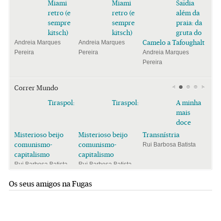
Miami
Miami
Saïdia
retro (e
retro (e
além da
sempre
sempre
praia: da
kitsch)
kitsch)
gruta do
Camelo a Tafoughalt
Andreia Marques
Andreia Marques
Pereira
Pereira
Andreia Marques
Pereira
Correr Mundo
Tiraspol:
Tiraspol:
A minha
mais
doce
Misterioso beijo
Misterioso beijo
Transnístria
comunismo-
comunismo-
Rui Barbosa Batista
capitalismo
capitalismo
Rui Barbosa Batista
Rui Barbosa Batista
Os seus amigos na Fugas