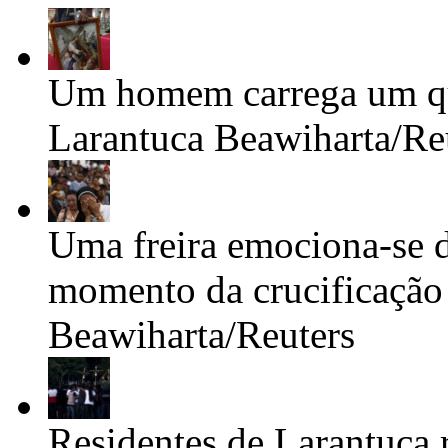
Um homem carrega um qu
Larantuca
Beawiharta/Re
Uma freira emociona-se d
momento da crucificação 
Beawiharta/Reuters
Residentes de Larantuca