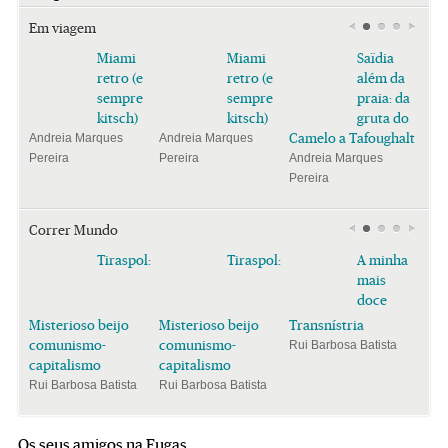
Em viagem
Miami
Miami
Saïdia
retro (e
retro (e
além da
sempre
sempre
praia: da
kitsch)
kitsch)
gruta do
Camelo a Tafoughalt
Andreia Marques
Andreia Marques
Pereira
Pereira
Andreia Marques
Pereira
Correr Mundo
Tiraspol:
Tiraspol:
A minha
mais
doce
Misterioso beijo
Misterioso beijo
Transnístria
comunismo-
comunismo-
Rui Barbosa Batista
capitalismo
capitalismo
Rui Barbosa Batista
Rui Barbosa Batista
Os seus amigos na Fugas