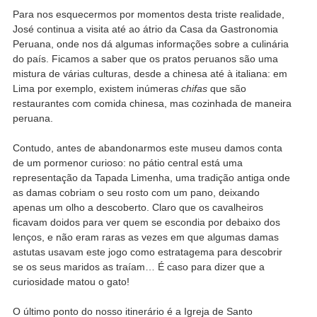
Para nos esquecermos por momentos desta triste realidade,
José continua a visita até ao átrio da Casa da Gastronomia
Peruana, onde nos dá algumas informações sobre a culinária
do país. Ficamos a saber que os pratos peruanos são uma
mistura de várias culturas, desde a chinesa até à italiana: em
Lima por exemplo, existem inúmeras
chifas
que são
restaurantes com comida chinesa, mas cozinhada de maneira
peruana.
Contudo, antes de abandonarmos este museu damos conta
de um pormenor curioso: no pátio central está uma
representação da Tapada Limenha, uma tradição antiga onde
as damas cobriam o seu rosto com um pano, deixando
apenas um olho a descoberto. Claro que os cavalheiros
ficavam doidos para ver quem se escondia por debaixo dos
lenços, e não eram raras as vezes em que algumas damas
astutas usavam este jogo como estratagema para descobrir
se os seus maridos as traíam… É caso para dizer que a
curiosidade matou o gato!
O último ponto do nosso itinerário é a Igreja de Santo