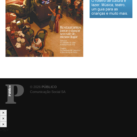
© 2026
PÚBLICO
Comunicação Social SA
×
×
×
--%>