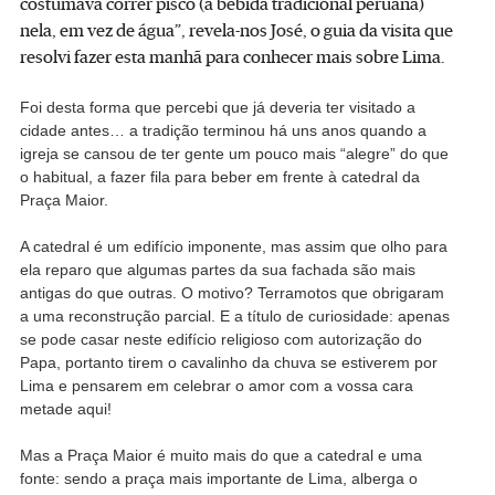
costumava correr pisco (a bebida tradicional peruana)
nela, em vez de água”, revela-nos José, o guia da visita que
resolvi fazer esta manhã para conhecer mais sobre Lima.
Foi desta forma que percebi que já deveria ter visitado a
cidade antes… a tradição terminou há uns anos quando a
igreja se cansou de ter gente um pouco mais “alegre” do que
o habitual, a fazer fila para beber em frente à catedral da
Praça Maior.
A catedral é um edifício imponente, mas assim que olho para
ela reparo que algumas partes da sua fachada são mais
antigas do que outras. O motivo? Terramotos que obrigaram
a uma reconstrução parcial. E a título de curiosidade: apenas
se pode casar neste edifício religioso com autorização do
Papa, portanto tirem o cavalinho da chuva se estiverem por
Lima e pensarem em celebrar o amor com a vossa cara
metade aqui!
Mas a Praça Maior é muito mais do que a catedral e uma
fonte: sendo a praça mais importante de Lima, alberga o