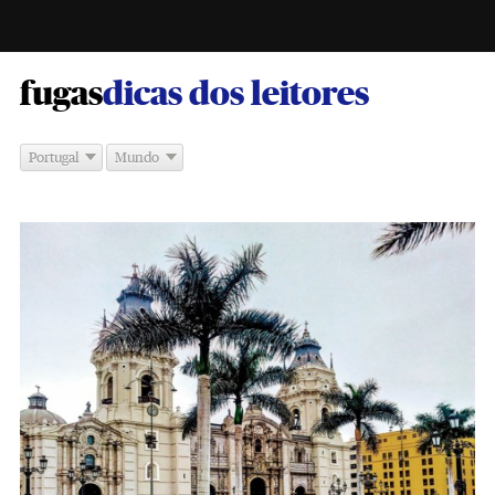
-
fugas
dicas dos leitores
Portugal
Mundo