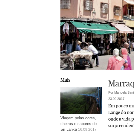
Mais
Marraq
Por Manuela San
23.09.2017
Em pouco mai
Longe do nor
Viagem pelas cores,
onde a vida p
cheiros e sabores do
surpreendent
Sri Lanka
16.09.2017