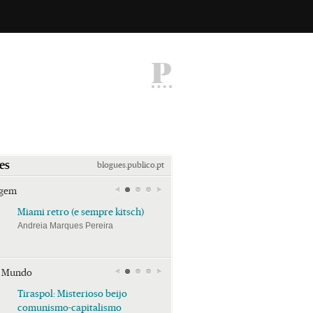
P
es
blogues.publico.pt
agem
Miami retro (e sempre kitsch)
Miami retro (e sempre k
Andreia Marques Pereira
Andreia Marques Pereira
r Mundo
Tiraspol: Misterioso beijo
Tiraspol: Misterioso bei
comunismo-capitalismo
comunismo-capitalism