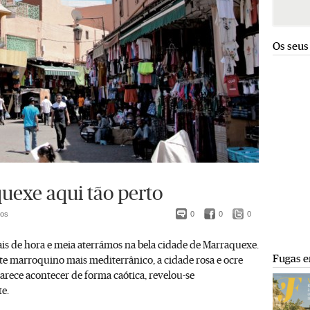
Os seus
uexe aqui tão perto
tos
0
0
0
s de hora e meia aterrámos na bela cidade de Marraquexe.
Fugas e
te marroquino mais mediterrânico, a cidade rosa e ocre
arece acontecer de forma caótica, revelou-se
e.