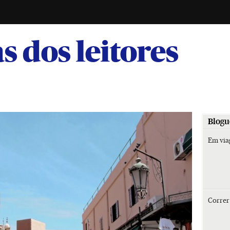
-
s dos leitores
Blogu
Em vi
Corre