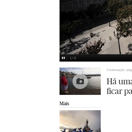
1 / 5
Porto
Pedro Cunha
Multimedia
Continuação: pág
Há uma
ficar p
Mais