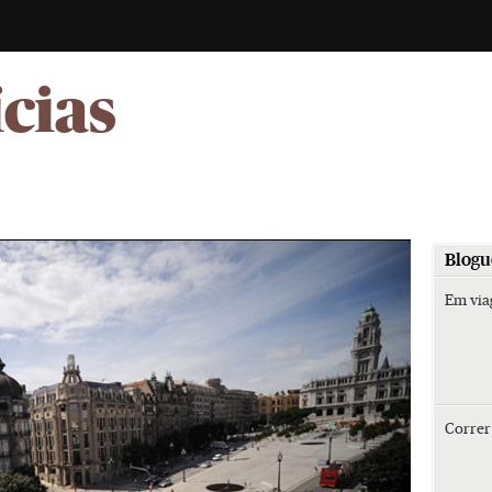
-
ícias
Blogu
Em vi
Corre