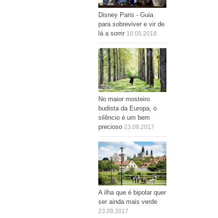
Disney Paris - Guia
para sobreviver e vir de
lá a sorrir
10.05.2018
No maior mosteiro
budista da Europa, o
silêncio é um bem
precioso
23.09.2017
A ilha que é bipolar quer
ser ainda mais verde
23.09.2017