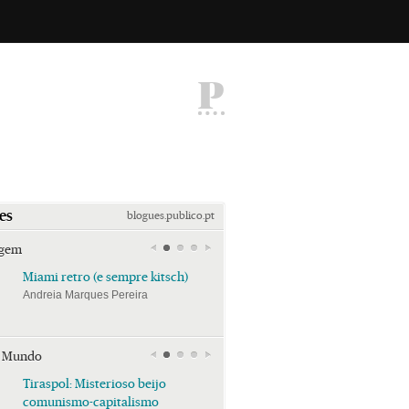
P
es
blogues.publico.pt
agem
Miami retro (e sempre kitsch)
Miami retro (e sempre k
Andreia Marques Pereira
Andreia Marques Pereira
r Mundo
Tiraspol: Misterioso beijo
Tiraspol: Misterioso bei
comunismo-capitalismo
comunismo-capitalism