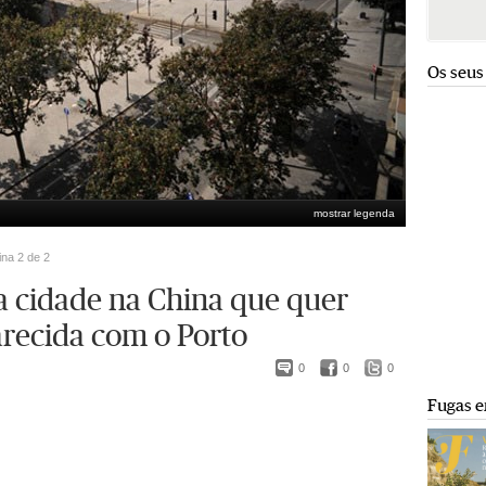
Os seus
mostrar legenda
ina 2 de 2
 cidade na China que quer
arecida com o Porto
0
0
0
Fugas e