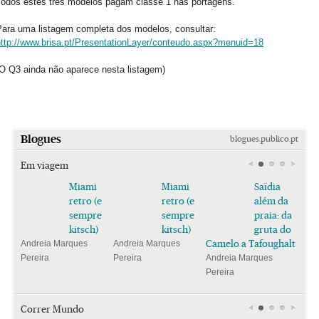
Todos estes três modelos pagam classe 1 nas portagens.
Para uma listagem completa dos modelos, consultar:
http://www.brisa.pt/PresentationLayer/conteudo.aspx?menuid=18
(O Q3 ainda não aparece nesta listagem)
Blogues
blogues.publico.pt
Em viagem
Miami
Miami
Saïdia
retro (e
retro (e
além da
sempre
sempre
praia: da
kitsch)
kitsch)
gruta do
Camelo a Tafoughalt
Andreia Marques
Andreia Marques
Pereira
Pereira
Andreia Marques
Pereira
Correr Mundo