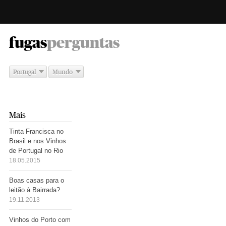
-
fugas
perguntas
Portugal
Mundo
Mais
Tinta Francisca no
Brasil e nos Vinhos
de Portugal no Rio
18.05.2015
Boas casas para o
leitão à Bairrada?
19.11.2013
Vinhos do Porto com