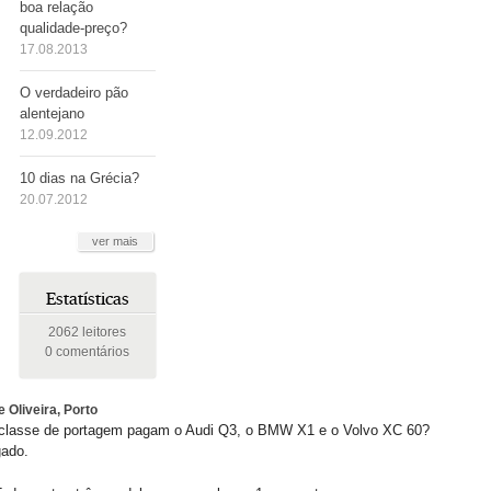
boa relação
qualidade-preço?
17.08.2013
O verdadeiro pão
alentejano
12.09.2012
10 dias na Grécia?
20.07.2012
ver mais
Estatísticas
2062 leitores
0 comentários
 Oliveira,
Porto
classe de portagem pagam o Audi Q3, o BMW X1 e o Volvo XC 60?
gado.