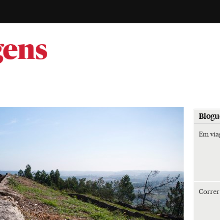
-
gens
Blogu
Em vi
Corre