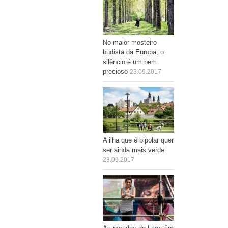
No maior mosteiro
budista da Europa, o
silêncio é um bem
precioso
23.09.2017
A ilha que é bipolar quer
ser ainda mais verde
23.09.2017