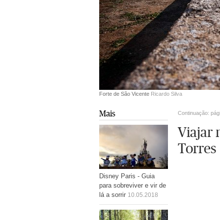
Forte de São Vicente
Ricardo Silva
Mais
Continuação: pág
Viajar
Torres
Disney Paris - Guia
para sobreviver e vir de
lá a sorrir
10.05.2018