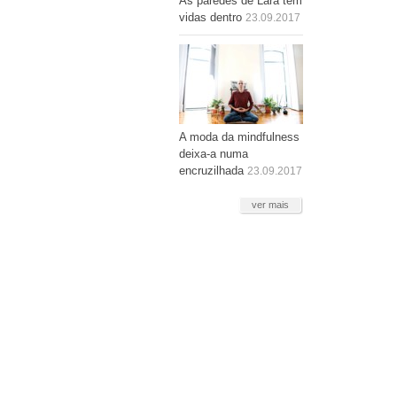
As paredes de Lara têm
vidas dentro
23.09.2017
A moda da mindfulness
deixa-a numa
encruzilhada
23.09.2017
ver mais