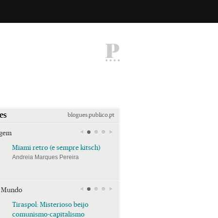
P
es
blogues.publico.pt
agem
Miami retro (e sempre kitsch)
Miami retro (e sempre k
Andreia Marques Pereira
Andreia Marques Pereira
r Mundo
Tiraspol: Misterioso beijo
Tiraspol: Misterioso bei
comunismo-capitalismo
comunismo-capitalism