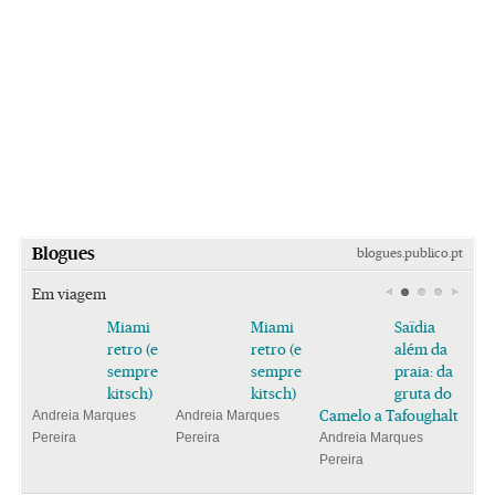
Blogues
blogues.publico.pt
Em viagem
Miami
Miami
Saïdia
retro (e
retro (e
além da
sempre
sempre
praia: da
kitsch)
kitsch)
gruta do
Camelo a Tafoughalt
Andreia Marques
Andreia Marques
Pereira
Pereira
Andreia Marques
Pereira