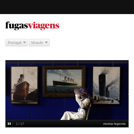
-
fugas
viagens
Portugal
Mundo
1 / 17
mostrar legenda
Cathal McNaughton / Reuters