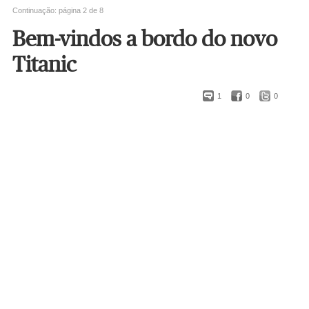
Continuação: página 2 de 8
Bem-vindos a bordo do novo
Titanic
1
0
0