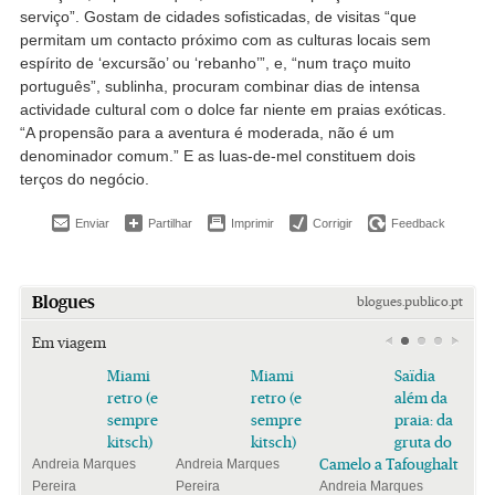
serviço”. Gostam de cidades sofisticadas, de visitas “que
permitam um contacto próximo com as culturas locais sem
espírito de ‘excursão’ ou ‘rebanho’”, e, “num traço muito
português”, sublinha, procuram combinar dias de intensa
actividade cultural com o dolce far niente em praias exóticas.
“A propensão para a aventura é moderada, não é um
denominador comum.” E as luas-de-mel constituem dois
terços do negócio.
Enviar
Partilhar
Imprimir
Corrigir
Feedback
Blogues
blogues.publico.pt
Em viagem
Miami
Miami
Saïdia
retro (e
retro (e
além da
sempre
sempre
praia: da
kitsch)
kitsch)
gruta do
Camelo a Tafoughalt
Andreia Marques
Andreia Marques
Pereira
Pereira
Andreia Marques