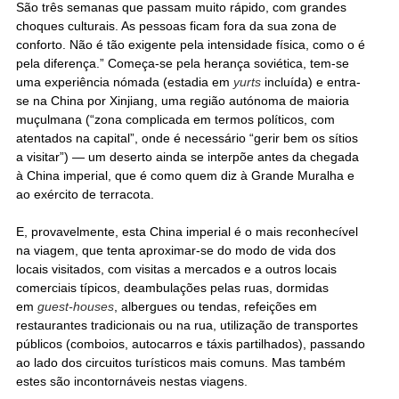
São três semanas que passam muito rápido, com grandes
choques culturais. As pessoas ficam fora da sua zona de
conforto. Não é tão exigente pela intensidade física, como o é
pela diferença.” Começa-se pela herança soviética, tem-se
uma experiência nómada (estadia em
yurts
incluída) e entra-
se na China por Xinjiang, uma região autónoma de maioria
muçulmana (“zona complicada em termos políticos, com
atentados na capital”, onde é necessário “gerir bem os sítios
a visitar”) — um deserto ainda se interpõe antes da chegada
à China imperial, que é como quem diz à Grande Muralha e
ao exército de terracota.
E, provavelmente, esta China imperial é o mais reconhecível
na viagem, que tenta aproximar-se do modo de vida dos
locais visitados, com visitas a mercados e a outros locais
comerciais típicos, deambulações pelas ruas, dormidas
em
guest-houses
, albergues ou tendas, refeições em
restaurantes tradicionais ou na rua, utilização de transportes
públicos (comboios, autocarros e táxis partilhados), passando
ao lado dos circuitos turísticos mais comuns. Mas também
estes são incontornáveis nestas viagens.