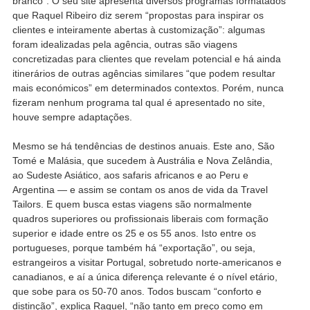
branco”. O seu site apresenta diversos programas formatados
que Raquel Ribeiro diz serem “propostas para inspirar os
clientes e inteiramente abertas à customização”: algumas
foram idealizadas pela agência, outras são viagens
concretizadas para clientes que revelam potencial e há ainda
itinerários de outras agências similares “que podem resultar
mais económicos” em determinados contextos. Porém, nunca
fizeram nenhum programa tal qual é apresentado no site,
houve sempre adaptações.
Mesmo se há tendências de destinos anuais. Este ano, São
Tomé e Malásia, que sucedem à Austrália e Nova Zelândia,
ao Sudeste Asiático, aos safaris africanos e ao Peru e
Argentina — e assim se contam os anos de vida da Travel
Tailors. E quem busca estas viagens são normalmente
quadros superiores ou profissionais liberais com formação
superior e idade entre os 25 e os 55 anos. Isto entre os
portugueses, porque também há “exportação”, ou seja,
estrangeiros a visitar Portugal, sobretudo norte-americanos e
canadianos, e aí a única diferença relevante é o nível etário,
que sobe para os 50-70 anos. Todos buscam “conforto e
distinção”, explica Raquel, “não tanto em preço como em