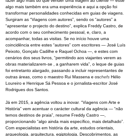
fazer algo mais do que vender uma viagem ao cliente — esse
algo mais também era uma experiência e aqui a opção foi
transformar personalidades conhecidas em guias de viagens.
Surgiram as “Viagens com autores”, sendo os “autores” a
“apresentar o projecto do destino”, explica Freddy Castro, de
acordo com o seu conhecimento pessoal, e, claro, a
acompanhar, todas as visitas. Se no início houve uma
coincidência entre estes “autores” com escritores — José Luís
Peixoto, Gonçalo Cadilhe e Raquel Ochoa —, e estes com
cenários dos seus livros, “permitindo aos viajantes verem as
obras materializarem-se , a ganharem vida”, o leque de guias
foi entretanto alargado, passando a incluir representantes de
outras áreas, como o maestro Rui Massena e os
chefs
Hélio
Loureiro e Henrique Sá Pessoa e o jornalista-escritor José
Rodrigues dos Santos.
Já em 2015, a agência voltou a inovar. “Viagens com Arte e
História” vem acentuar o carácter cultural da agência — “não
temos destinos de praia”, resume Freddy Castro —,
proporcionando “algo ainda mais específico, mais detalhado”.
Com especialistas em história da arte, estudos orientais,
arqueologia, arquitectura, egiptologia, Descobrimentos, as