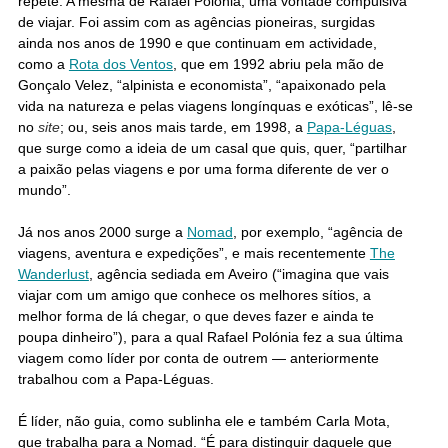
repete. A mesma de Rafael Polónia, uma vontade compulsiva
de viajar. Foi assim com as agências pioneiras, surgidas
ainda nos anos de 1990 e que continuam em actividade,
como a
Rota dos Ventos
, que em 1992 abriu pela mão de
Gonçalo Velez, “alpinista e economista”, “apaixonado pela
vida na natureza e pelas viagens longínquas e exóticas”, lê-se
no
site
; ou, seis anos mais tarde, em 1998, a
Papa-Léguas
,
que surge como a ideia de um casal que quis, quer, “partilhar
a paixão pelas viagens e por uma forma diferente de ver o
mundo”.
Já nos anos 2000 surge a
Nomad
, por exemplo, “agência de
viagens, aventura e expedições”, e mais recentemente
The
Wanderlust
, agência sediada em Aveiro (“imagina que vais
viajar com um amigo que conhece os melhores sítios, a
melhor forma de lá chegar, o que deves fazer e ainda te
poupa dinheiro”), para a qual Rafael Polónia fez a sua última
viagem como líder por conta de outrem — anteriormente
trabalhou com a Papa-Léguas.
É líder, não guia, como sublinha ele e também Carla Mota,
que trabalha para a Nomad. “É para distinguir daquele que