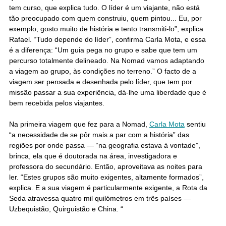
tem curso, que explica tudo. O líder é um viajante, não está
tão preocupado com quem construiu, quem pintou... Eu, por
exemplo, gosto muito de história e tento transmiti-lo”, explica
Rafael. “Tudo depende do líder”, confirma Carla Mota, e essa
é a diferença: “Um guia pega no grupo e sabe que tem um
percurso totalmente delineado. Na Nomad vamos adaptando
a viagem ao grupo, às condições no terreno.” O facto de a
viagem ser pensada e desenhada pelo líder, que tem por
missão passar a sua experiência, dá-lhe uma liberdade que é
bem recebida pelos viajantes.
Na primeira viagem que fez para a Nomad,
Carla Mota
sentiu
“a necessidade de se pôr mais a par com a história” das
regiões por onde passa — “na geografia estava à vontade”,
brinca, ela que é doutorada na área, investigadora e
professora do secundário. Então, aproveitava as noites para
ler. “Estes grupos são muito exigentes, altamente formados”,
explica. E a sua viagem é particularmente exigente, a Rota da
Seda atravessa quatro mil quilómetros em três países —
Uzbequistão, Quirguistão e China. “