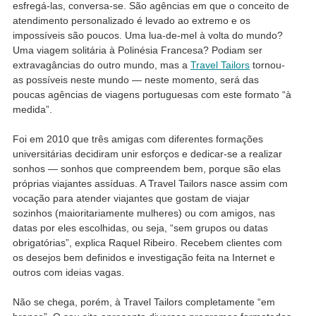
esfregá-las, conversa-se. São agências em que o conceito de
atendimento personalizado é levado ao extremo e os
impossíveis são poucos. Uma lua-de-mel à volta do mundo?
Uma viagem solitária à Polinésia Francesa? Podiam ser
extravagâncias do outro mundo, mas a
Travel Tailors
tornou-
as possíveis neste mundo — neste momento, será das
poucas agências de viagens portuguesas com este formato “à
medida”.
Foi em 2010 que três amigas com diferentes formações
universitárias decidiram unir esforços e dedicar-se a realizar
sonhos — sonhos que compreendem bem, porque são elas
próprias viajantes assíduas. A Travel Tailors nasce assim com
vocação para atender viajantes que gostam de viajar
sozinhos (maioritariamente mulheres) ou com amigos, nas
datas por eles escolhidas, ou seja, “sem grupos ou datas
obrigatórias”, explica Raquel Ribeiro. Recebem clientes com
os desejos bem definidos e investigação feita na Internet e
outros com ideias vagas.
Não se chega, porém, à Travel Tailors completamente “em