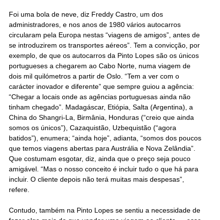
Foi uma bola de neve, diz Freddy Castro, um dos
administradores, e nos anos de 1980 vários autocarros
circularam pela Europa nestas “viagens de amigos”, antes de
se introduzirem os transportes aéreos”. Tem a convicção, por
exemplo, de que os autocarros da Pinto Lopes são os únicos
portugueses a chegarem ao Cabo Norte, numa viagem de
dois mil quilómetros a partir de Oslo. “Tem a ver com o
carácter inovador e diferente” que sempre guiou a agência:
“Chegar a locais onde as agências portuguesas ainda não
tinham chegado”. Madagáscar, Etiópia, Salta (Argentina), a
China do Shangri-La, Birmânia, Honduras (“creio que ainda
somos os únicos”), Cazaquistão, Uzbequistão (“agora
batidos”), enumera; “ainda hoje”, adianta, “somos dos poucos
que temos viagens abertas para Austrália e Nova Zelândia”.
Que costumam esgotar, diz, ainda que o preço seja pouco
amigável. “Mas o nosso conceito é incluir tudo o que há para
incluir. O cliente depois não terá muitas mais despesas”,
refere.
Contudo, também na Pinto Lopes se sentiu a necessidade de