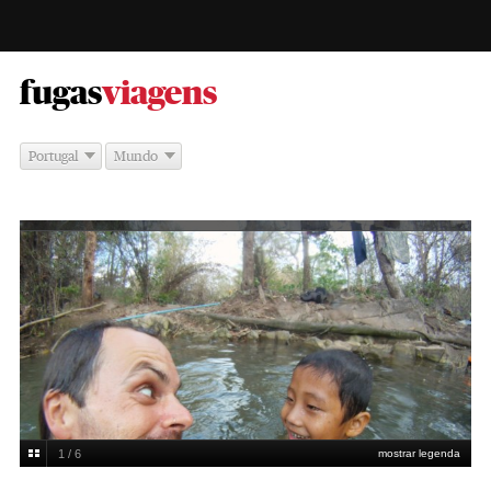
-
fugas
viagens
Portugal
Mundo
1 / 6
mostrar legenda
Rafael Polónia, bem acompanhado, em Laos