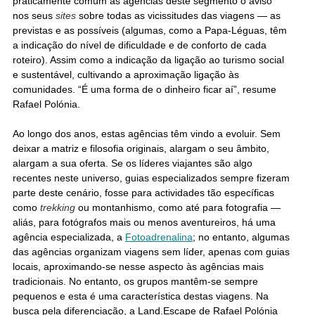
praticamente comum às agências deste segmento o aviso
nos seus
sites
sobre todas as vicissitudes das viagens — as
previstas e as possíveis (algumas, como a Papa-Léguas, têm
a indicação do nível de dificuldade e de conforto de cada
roteiro). Assim como a indicação da ligação ao turismo social
e sustentável, cultivando a aproximação ligação às
comunidades. “É uma forma de o dinheiro ficar aí”, resume
Rafael Polónia.
Ao longo dos anos, estas agências têm vindo a evoluir. Sem
deixar a matriz e filosofia originais, alargam o seu âmbito,
alargam a sua oferta. Se os líderes viajantes são algo
recentes neste universo, guias especializados sempre fizeram
parte deste cenário, fosse para actividades tão específicas
como
trekking
ou montanhismo, como até para fotografia —
aliás, para fotógrafos mais ou menos aventureiros, há uma
agência especializada, a
Fotoadrenalina
; no entanto, algumas
das agências organizam viagens sem líder, apenas com guias
locais, aproximando-se nesse aspecto às agências mais
tradicionais. No entanto, os grupos mantêm-se sempre
pequenos e esta é uma característica destas viagens. Na
busca pela diferenciação, a Land.Escape de Rafael Polónia