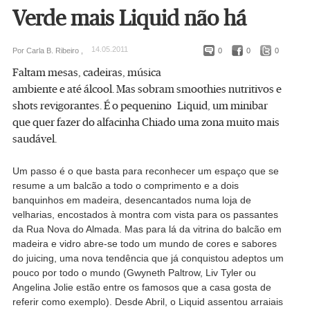
Verde mais Liquid não há
14.05.2011
Por Carla B. Ribeiro ,
0
0
0
Faltam mesas, cadeiras, música
ambiente e até álcool. Mas sobram smoothies nutritivos e
shots revigorantes. É o pequenino Liquid, um minibar
que quer fazer do alfacinha Chiado uma zona muito mais
saudável.
Um passo é o que basta para reconhecer um espaço que se
resume a um balcão a todo o comprimento e a dois
banquinhos em madeira, desencantados numa loja de
velharias, encostados à montra com vista para os passantes
da Rua Nova do Almada. Mas para lá da vitrina do balcão em
madeira e vidro abre-se todo um mundo de cores e sabores
do juicing, uma nova tendência que já conquistou adeptos um
pouco por todo o mundo (Gwyneth Paltrow, Liv Tyler ou
Angelina Jolie estão entre os famosos que a casa gosta de
referir como exemplo). Desde Abril, o Liquid assentou arraiais