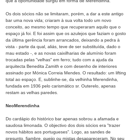
que a oportunidade surgiu em forma de Merendinha.
Os dois sócios não se limitaram, porém, a dar a este antigo
bar uma nova vida; criaram à sua volta todo um novo
conceito, ao mesmo tempo que recuperaram aquilo que o
espaço já foi. E foi assim que os azulejos que faziam o gosto
da última gerência foram arrancados, deixando a pedra à
vista - parte da qual, aliás, teve de ser substituída, dado o
mau estado -, e as novas caixilharias de alumínio foram
trocadas pelas "velhas" em ferro; tudo com a ajuda da
arquitecta Benedita Zamith e com desenho de interiores
assinado por Mónica Correia Mendes. O resultado: um lifting
total ao espaço. E, sublinhe-se, da velhinha Merendinha,
fundada em 1936 pelo carismático sr. Outerelo, apenas
restam as velhas paredes.
NeoMerendinha
Do cardápio do histórico bar apenas sobrou a afamada e
saudosa limonada. O objectivo dos dois sócios era "trazer
novos hábitos aos portugueses". Logo, as sandes de
presunto, fiambre, queijo ou mistas desapareceram. No seu