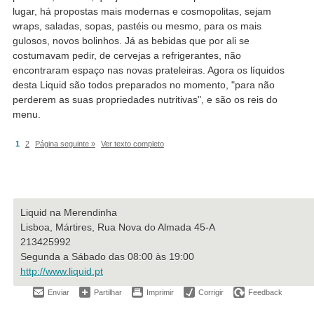
lugar, há propostas mais modernas e cosmopolitas, sejam
wraps, saladas, sopas, pastéis ou mesmo, para os mais
gulosos, novos bolinhos. Já as bebidas que por ali se
costumavam pedir, de cervejas a refrigerantes, não
encontraram espaço nas novas prateleiras. Agora os líquidos
desta Liquid são todos preparados no momento, "para não
perderem as suas propriedades nutritivas", e são os reis do
menu.
1
2
Página seguinte »
Ver texto completo
Liquid na Merendinha
Lisboa, Mártires, Rua Nova do Almada 45-A
213425992
Segunda a Sábado das 08:00 às 19:00
http://www.liquid.pt
Enviar
Partilhar
Imprimir
Corrigir
Feedback