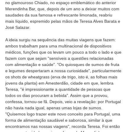
no glamouroso Chiado, no espaço emblemático do anterior
Merendinha Bar, que, depois de um ano a deixar muitos com
saudades da sua famosa e refrescante limonada, reabriu
mais líquido, espremido pelas mãos de Teresa Alves Barata e
José Salazar.
A ideia surgiu na sequência das muitas viagens que fazem:
ambos trabalham para uma multinacional de dispositivos
médicos, funções que os levam um pouco a todo o lado e que
fazem com que sejam "sensíveis a questões relacionadas
com alimentação e saúde". "Os quiosques de sumos de fruta
e legumes despertaram a nossa curiosidade", particularmente
os shots de wheatgrass (erva de trigo, isto é, as folhas mais
jovens da planta) em Amesterdão, cidade em que, lembra
Teresa, "é impressionante a quantidade de pessoas que
todos os dias procuram a bebida". Assim que a provou,
confessa, tornou-se fã. Depois, veio a revelação: por Portugal
não havia nada igual, apenas umas lojas de sumos.
"Quisemos logo trazer este novo conceito para Portugal, uma
forma de alimentação saudável e saborosa, similar à que
encontramos nas nossas viagens", recorda Teresa. Foi então