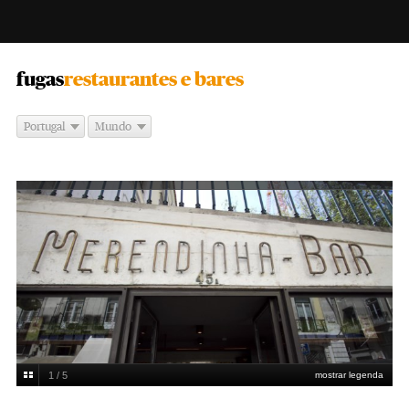
-
fugas
restaurantes e bares
Portugal
Mundo
1 / 5
mostrar legenda
Liquid na Merendinha
Joana Freitas / PUBLICO