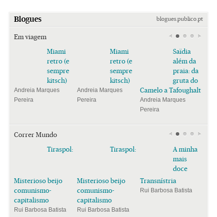
Blogues
blogues.publico.pt
Em viagem
Miami
Miami
Saïdia
retro (e
retro (e
além da
sempre
sempre
praia: da
kitsch)
kitsch)
gruta do
Camelo a Tafoughalt
Andreia Marques
Andreia Marques
Pereira
Pereira
Andreia Marques
Pereira
Correr Mundo
Tiraspol:
Tiraspol:
A minha
mais
doce
Misterioso beijo
Misterioso beijo
Transnístria
comunismo-
comunismo-
Rui Barbosa Batista
capitalismo
capitalismo
Rui Barbosa Batista
Rui Barbosa Batista