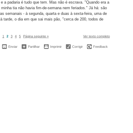
e a padaria é tudo que tem. Mas não é escrava. "Quando era a
minha tia não havia fim-de-semana nem feriados." Já há: são
as semanais - à segunda, quarta e duas à sexta-feira, uma de
à tarde, o dia em que sai mais pão, "cerca de 200, todos de
1
2
3
4
5
Página seguinte »
Ver texto completo
Enviar
Partilhar
Imprimir
Corrigir
Feedback