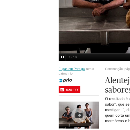
1 / 18
O pão. Padaria Calisto, Aldeia da Venda, Santiag
Fugas em Portugal
tem o
Continuação: pág
patrocínio
Alente
sabore
O resultado é 
Multimedia
sabor", que se
mastigar...", 
quem corta um
marmóreas e br