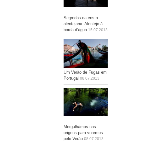
Segredos da costa
alentejana: Alentejo à
borda d’água
15.07.2013
Um Verão de Fugas em
Portugal
08.07.2013
Mergulhámos nas
origens para voarmos
pelo Verão
08.07.2013