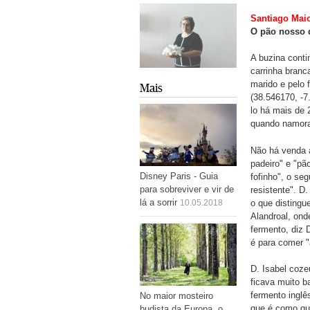
Santiago Mai
O pão nosso 
A buzina conti
carrinha branc
marido e pelo 
Mais
(38.546170, -7
lo há mais de 
quando namora
Não há venda 
padeiro" e "pã
Disney Paris - Guia
fofinho", o se
para sobreviver e vir de
resistente". D.
lá a sorrir
o que distingu
10.05.2018
Alandroal, ond
fermento, diz 
é para comer "
D. Isabel coz
ficava muito b
fermento inglês
No maior mosteiro
que é como que
budista da Europa, o