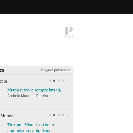
P
es
blogues.publico.pt
agem
Miami retro (e sempre kitsch)
Miami retro (e sempre k
Andreia Marques Pereira
Andreia Marques Pereira
r Mundo
Tiraspol: Misterioso beijo
Tiraspol: Misterioso bei
comunismo-capitalismo
comunismo-capitalism