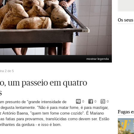
Os seus
mostrar legenda
o Maior, Alandroal
Bruno Simões Castanheira
ina 2 de 5
jo, um passeio em quatro
s
um presunto de "grande intensidade de
0
0
0
 degusta lentamente. "Não é para matar fome, é para mastigar,
Fugas e
diz António Baena, "quem tem fome come cozido". É Mariano
as fatias para provarmos, translúcidas como devem ser. Estão
ilhantes da gordura - e isso é bom.