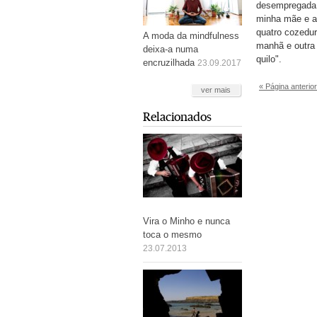
desempregada 
minha mãe e a 
quatro cozedur
A moda da mindfulness
manhã e outra 
deixa-a numa
quilo".
encruzilhada
23.09.2017
« Página anterior
ver mais
Relacionados
Vira o Minho e nunca
toca o mesmo
23.07.2013