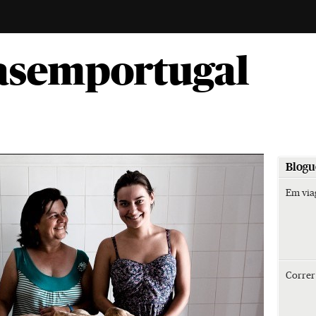
-
asemportugal
Blogu
Em vi
Corre