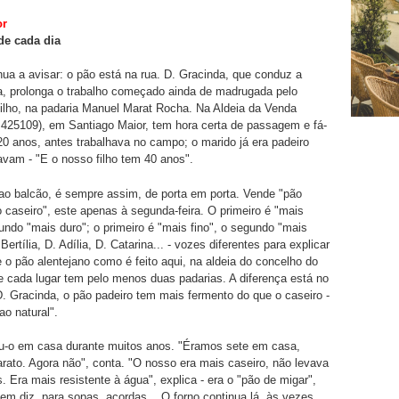
or
de cada dia
nua a avisar: o pão está na rua. D. Gracinda, que conduz a
a, prolonga o trabalho começado ainda de madrugada pelo
filho, na padaria Manuel Marat Rocha. Na Aldeia da Venda
.425109), em Santiago Maior, tem hora certa de passagem e fá-
20 anos, antes trabalhava no campo; o marido já era padeiro
vam - "E o nosso filho tem 40 anos".
ao balcão, é sempre assim, de porta em porta. Vende "pão
o caseiro", este apenas à segunda-feira. O primeiro é "mais
gundo "mais duro"; o primeiro é "mais fino", o segundo "mais
 Bertília, D. Adília, D. Catarina... - vozes diferentes para explicar
e o pão alentejano como é feito aqui, na aldeia do concelho do
e cada lugar tem pelo menos duas padarias. A diferença está no
D. Gracinda, o pão padeiro tem mais fermento do que o caseiro -
ao natural".
eu-o em casa durante muitos anos. "Éramos sete em casa,
arato. Agora não", conta. "O nosso era mais caseiro, não levava
. Era mais resistente à água", explica - era o "pão de migar",
m diz, para sopas, açordas... O forno continua lá, às vezes