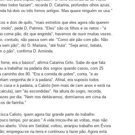
ntes todos faziam", recorda D. Catarina, profundos olhos azuis.
inda há dois ou três fornos antigos. Mas quase ninguém os usa."
os e dois de quilo, "mais estreitos que eles agora não querem
miolo", pede D. Palmira. "Eles" são os filhos e os netos - "a
ão come pão, diz que engorda", havemos de ouvir muitas vezes.
ão, contudo, não passa sem ele. "Como até pão com pão. Não
 sem pão", diz D. Mariana, "até fruta". "Seja arroz, batata,
 o pão", confirma D. Arminda.
fome, era o básico", afirma Catarina Grilo. Sabe do que fala
u a trabalhar na padaria dos sogros quando casou, com 25
 a caminho dos 80. "Era a comida de pobre", conta, "e as
nham vergonha de ir à padaria". Afinal, era suposto todos
 casa e à padaria, a Calisto (tem mais de cem anos e está na
calcula), iam "às escondidas". Na altura do sogro, recorda,
 vezes por dia: "Nem nos deitávamos, dormíamos em cima da
os de farinha."
ncisca Calisto, quem agora faz grande parte do trabalho.
uco tempo, por acaso." A vida trocou-lhe as voltas, mas não
riso aberto. Vivia em Setúbal, voltou, arranjou trabalho em Évora
ão; empregou-se na terra e continuou a fazer pão. Agora está