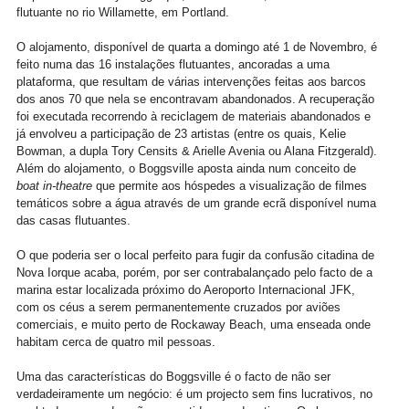
flutuante no rio Willamette, em Portland.
O alojamento, disponível de quarta a domingo até 1 de Novembro, é
feito numa das 16 instalações flutuantes, ancoradas a uma
plataforma, que resultam de várias intervenções feitas aos barcos
dos anos 70 que nela se encontravam abandonados. A recuperação
foi executada recorrendo à reciclagem de materiais abandonados e
já envolveu a participação de 23 artistas (entre os quais, Kelie
Bowman, a dupla Tory Censits & Arielle Avenia ou Alana Fitzgerald).
Além do alojamento, o Boggsville aposta ainda num conceito de
boat in-theatre
que permite aos hóspedes a visualização de filmes
temáticos sobre a água através de um grande ecrã disponível numa
das casas flutuantes.
O que poderia ser o local perfeito para fugir da confusão citadina de
Nova Iorque acaba, porém, por ser contrabalançado pelo facto de a
marina estar localizada próximo do Aeroporto Internacional JFK,
com os céus a serem permanentemente cruzados por aviões
comerciais, e muito perto de Rockaway Beach, uma enseada onde
habitam cerca de quatro mil pessoas.
Uma das características do Boggsville é o facto de não ser
verdadeiramente um negócio: é um projecto sem fins lucrativos, no