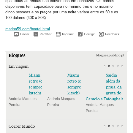
qual todas as rendas são convertidas em donativos. Os barcos
disponíveis têm capacidade para no mínimo três e no máximo
cinco pessoas e os preços por uma noite variam entre os 50 e os
100 dólares (40€ a 80€).
marina59.com/boatel.html
Enviar
Partilhar
Imprimir
Corrigir
Feedback
Blogues
blogues.publico.pt
Em viagem
Miami
Miami
Saïdia
retro (e
retro (e
além da
sempre
sempre
praia: da
kitsch)
kitsch)
gruta do
Camelo a Tafoughalt
Andreia Marques
Andreia Marques
Pereira
Pereira
Andreia Marques
Pereira
Correr Mundo