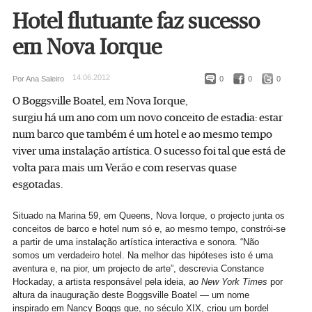
Hotel flutuante faz sucesso
em Nova Iorque
14.06.2012
Por Ana Saleiro
0
0
0
O Boggsville Boatel, em Nova Iorque,
surgiu há um ano com um novo conceito de estadia: estar
num barco que também é um hotel e ao mesmo tempo
viver uma instalação artística. O sucesso foi tal que está de
volta para mais um Verão e com reservas quase
esgotadas.
Situado na Marina 59, em Queens, Nova Iorque, o projecto junta os
conceitos de barco e hotel num só e, ao mesmo tempo, constrói-se
a partir de uma instalação artística interactiva e sonora. “Não
somos um verdadeiro hotel. Na melhor das hipóteses isto é uma
aventura e, na pior, um projecto de arte”, descrevia Constance
Hockaday, a artista responsável pela ideia, ao
New York Times
por
altura da inauguração deste Boggsville Boatel — um nome
inspirado em Nancy Boggs que, no século XIX, criou um bordel