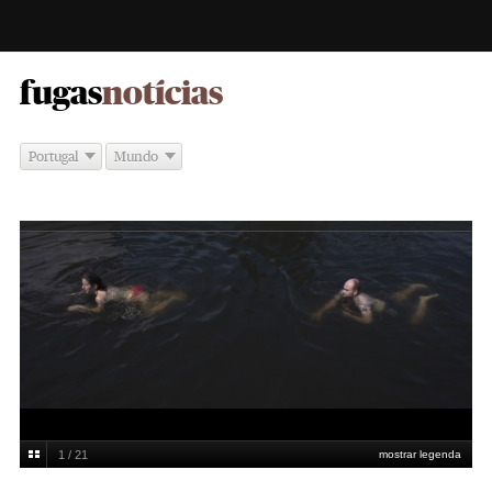
-
fugas
notícias
Portugal
Mundo
1 / 21
mostrar legenda
Allison Joyce / Reuters