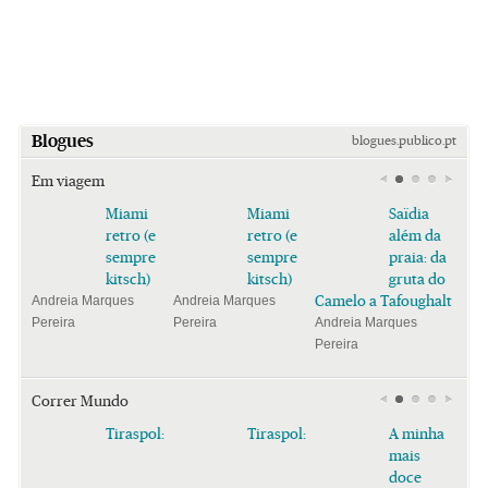
Blogues
blogues.publico.pt
Em viagem
Miami
Miami
Saïdia
retro (e
retro (e
além da
sempre
sempre
praia: da
kitsch)
kitsch)
gruta do
Camelo a Tafoughalt
Andreia Marques
Andreia Marques
Pereira
Pereira
Andreia Marques
Pereira
Correr Mundo
Tiraspol:
Tiraspol:
A minha
mais
doce