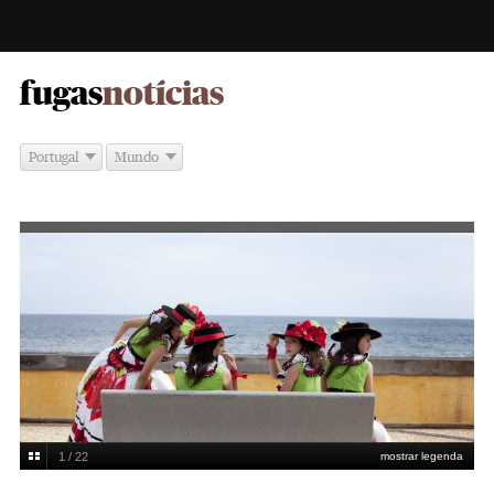
-
fugas
notícias
Portugal
Mundo
1 / 22
mostrar legenda
Enric Vives-Rubio