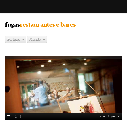
-
fugas
restaurantes e bares
Portugal
Mundo
1 / 3
mostrar legenda