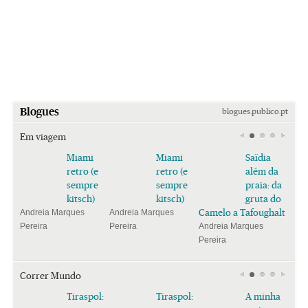
Blogues
blogues.publico.pt
Em viagem
Miami
Miami
Saïdia
retro (e
retro (e
além da
sempre
sempre
praia: da
kitsch)
kitsch)
gruta do
Camelo a Tafoughalt
Andreia Marques
Andreia Marques
Pereira
Pereira
Andreia Marques
Pereira
Correr Mundo
Tiraspol:
Tiraspol:
A minha