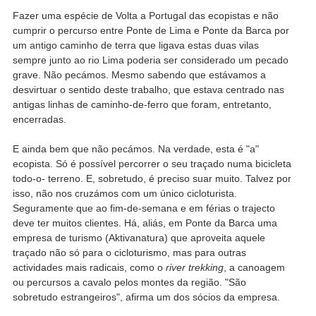
Fazer uma espécie de Volta a Portugal das ecopistas e não
cumprir o percurso entre Ponte de Lima e Ponte da Barca por
um antigo caminho de terra que ligava estas duas vilas
sempre junto ao rio Lima poderia ser considerado um pecado
grave. Não pecámos. Mesmo sabendo que estávamos a
desvirtuar o sentido deste trabalho, que estava centrado nas
antigas linhas de caminho-de-ferro que foram, entretanto,
encerradas.
E ainda bem que não pecámos. Na verdade, esta é "a"
ecopista. Só é possível percorrer o seu traçado numa bicicleta
todo-o- terreno. E, sobretudo, é preciso suar muito. Talvez por
isso, não nos cruzámos com um único cicloturista.
Seguramente que ao fim-de-semana e em férias o trajecto
deve ter muitos clientes. Há, aliás, em Ponte da Barca uma
empresa de turismo (Aktivanatura) que aproveita aquele
traçado não só para o cicloturismo, mas para outras
actividades mais radicais, como o
river trekking
, a canoagem
ou percursos a cavalo pelos montes da região. "São
sobretudo estrangeiros", afirma um dos sócios da empresa.