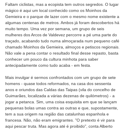
Faltam ciclistas, mas a ecopista tem outros segredos. O lugar
mágico é aqui um local conhecido como os Moinhos da
Gemieira e o parque de lazer com o mesmo nome existente a
algumas centenas de metros. Ambos já foram descobertos há
muito tempo. Uma vez por semana, um grupo de seis
mulheres dos Arcos de Valdevez percorre a pé uma parte do
traçado, acabando tudo numa almoçarada num pequeno café
chamado Moinhos da Gemieira, almoços e petiscos regionais.
Não vale a pena contar o resultado final desse repasto, basta
conhecer um pouco da cultura minhota para saber
antecipadamente como tudo acaba - em festa.
Mais invulgar é sermos confrontados com um grupo de sete
homens - quase todos reformados, na casa dos sessenta
anos e oriundos das Caldas das Taipas (vila do concelho de
Guimarães, localizada a várias dezenas de quilómetros) - a
jogar a petanca. Sim, uma coisa esquisita em que se lançam
pequenas bolas umas contra as outras e que, supostamente,
tem a sua origem na região das catalunhas espanhola e
francesa. Não, não eram emigrantes. "O pretexto é vir para
aqui pescar truta. Mas agora até é proibido", conta Alberto