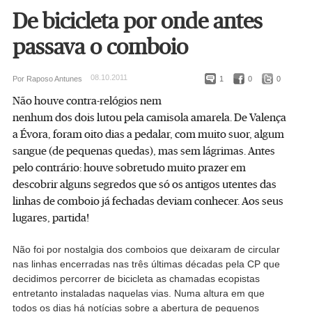
De bicicleta por onde antes
passava o comboio
08.10.2011
Por Raposo Antunes
1
0
0
Não houve contra-relógios nem
nenhum dos dois lutou pela camisola amarela. De Valença
a Évora, foram oito dias a pedalar, com muito suor, algum
sangue (de pequenas quedas), mas sem lágrimas. Antes
pelo contrário: houve sobretudo muito prazer em
descobrir alguns segredos que só os antigos utentes das
linhas de comboio já fechadas deviam conhecer. Aos seus
lugares, partida!
Não foi por nostalgia dos comboios que deixaram de circular
nas linhas encerradas nas três últimas décadas pela CP que
decidimos percorrer de bicicleta as chamadas ecopistas
entretanto instaladas naquelas vias. Numa altura em que
todos os dias há notícias sobre a abertura de pequenos