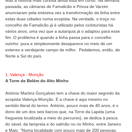
Mas a história mais curiosa ainda está em curso. Na semana
passada, as câmaras de Famalicão e Póvoa de Varzim
anunciaram pela enésima vez a transformação da linha entre
estas duas cidades numa ecopista. Na verdade, o troço no
concelho de Famalicão já é utilizado pelos cicloturistas há
vários anos, uma vez que a autarquia já o adaptou para esse
fim. O problema é quando a linha passa para o concelho
vizinho: pura e simplesmente desaparece no meio de um
extenso e verdejante campo de milho. Pedalemos, então, de
Norte a Sul do país.
1. Valença - Monção
A Torre de Belém do Alto Minho
António Martins Gonçalves tem a chave do maior segredo da
ecopista Valença-Monção. E a chave é aqui mesmo no
sentido literal do termo. António, pouco mais de 40 anos, é o
dono de um dos seis barcos que, na Torre da Lapela (uma
freguesia localizada a meio do percurso), se dedica à pesca
do sável, da lampreia e do salmão no rio Minho, entre Janeiro
e Maio. "Numa localidade com pouco mais de 200 pessoas,