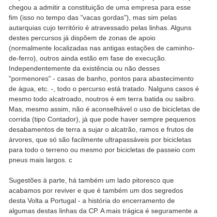
chegou a admitir a constituição de uma empresa para esse
fim (isso no tempo das "vacas gordas"), mas sim pelas
autarquias cujo território é atravessado pelas linhas. Alguns
destes percursos já dispõem de zonas de apoio
(normalmente localizadas nas antigas estações de caminho-
de-ferro), outros ainda estão em fase de execução.
Independentemente da existência ou não desses
"pormenores" - casas de banho, pontos para abastecimento
de água, etc. -, todo o percurso está tratado. Nalguns casos é
mesmo todo alcatroado, noutros é em terra batida ou saibro.
Mas, mesmo assim, não é aconselhável o uso de bicicletas de
corrida (tipo Contador), já que pode haver sempre pequenos
desabamentos de terra a sujar o alcatrão, ramos e frutos de
árvores, que só são facilmente ultrapassáveis por bicicletas
para todo o terreno ou mesmo por bicicletas de passeio com
pneus mais largos. c
Sugestões à parte, há também um lado pitoresco que
acabamos por reviver e que é também um dos segredos
desta Volta a Portugal - a história do encerramento de
algumas destas linhas da CP. A mais trágica é seguramente a