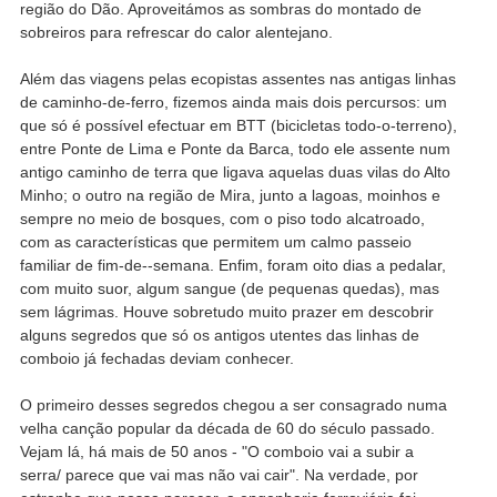
região do Dão. Aproveitámos as sombras do montado de
sobreiros para refrescar do calor alentejano.
Além das viagens pelas ecopistas assentes nas antigas linhas
de caminho-de-ferro, fizemos ainda mais dois percursos: um
que só é possível efectuar em BTT (bicicletas todo-o-terreno),
entre Ponte de Lima e Ponte da Barca, todo ele assente num
antigo caminho de terra que ligava aquelas duas vilas do Alto
Minho; o outro na região de Mira, junto a lagoas, moinhos e
sempre no meio de bosques, com o piso todo alcatroado,
com as características que permitem um calmo passeio
familiar de fim-de--semana. Enfim, foram oito dias a pedalar,
com muito suor, algum sangue (de pequenas quedas), mas
sem lágrimas. Houve sobretudo muito prazer em descobrir
alguns segredos que só os antigos utentes das linhas de
comboio já fechadas deviam conhecer.
O primeiro desses segredos chegou a ser consagrado numa
velha canção popular da década de 60 do século passado.
Vejam lá, há mais de 50 anos - "O comboio vai a subir a
serra/ parece que vai mas não vai cair". Na verdade, por