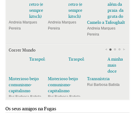
retro (e
retro (e
além da
sempre
sempre
praia: da
kitsch)
kitsch)
gruta do
Camelo a Tafoughalt
Andreia Marques
Andreia Marques
Pereira
Pereira
Andreia Marques
Pereira
Correr Mundo
Tiraspol:
Tiraspol:
A minha
mais
doce
Misterioso beijo
Misterioso beijo
Transnístria
comunismo-
comunismo-
Rui Barbosa Batista
capitalismo
capitalismo
Rui Barbosa Batista
Rui Barbosa Batista
Os seus amigos na Fugas