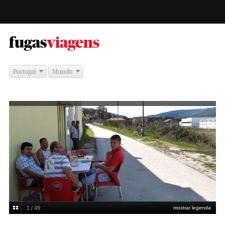
-
fugas
viagens
Portugal
Mundo
1 / 49
mostrar legenda
Linha do Corgo
Paulo Ricca