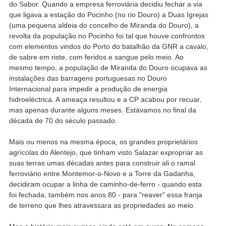
do Sabor. Quando a empresa ferroviária decidiu fechar a via
que ligava a estação do Pocinho (no rio Douro) a Duas Igrejas
(uma pequena aldeia do concelho de Miranda do Douro), a
revolta da população no Pocinho foi tal que houve confrontos
com elementos vindos do Porto do batalhão da GNR a cavalo,
de sabre em riste, com feridos e sangue pelo meio. Ao
mesmo tempo, a população de Miranda do Douro ocupava as
instalações das barragens portuguesas no Douro
Internacional para impedir a produção de energia
hidroeléctrica. A ameaça resultou e a CP acabou por recuar,
mas apenas durante alguns meses. Estávamos no final da
década de 70 do século passado.
Mais ou menos na mesma época, os grandes proprietários
agrícolas do Alentejo, que tinham visto Salazar expropriar as
suas terras umas décadas antes para construir ali o ramal
ferroviário entre Montemor-o-Novo e a Torre da Gadanha,
decidiram ocupar a linha de caminho-de-ferro - quando esta
foi fechada, também nos anos 80 - para "reaver" essa franja
de terreno que lhes atravessara as propriedades ao meio.