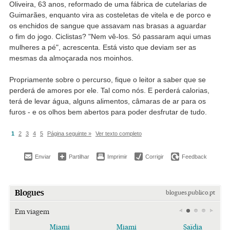
Oliveira, 63 anos, reformado de uma fábrica de cutelarias de
Guimarães, enquanto vira as costeletas de vitela e de porco e
os enchidos de sangue que assavam nas brasas a aguardar
o fim do jogo. Ciclistas? "Nem vê-los. Só passaram aqui umas
mulheres a pé", acrescenta. Está visto que deviam ser as
mesmas da almoçarada nos moinhos.
Propriamente sobre o percurso, fique o leitor a saber que se
perderá de amores por ele. Tal como nós. E perderá calorias,
terá de levar água, alguns alimentos, câmaras de ar para os
furos - e os olhos bem abertos para poder desfrutar de tudo.
1
2
3
4
5
Página seguinte »
Ver texto completo
Enviar
Partilhar
Imprimir
Corrigir
Feedback
Blogues
blogues.publico.pt
Em viagem
Miami
Miami
Saïdia