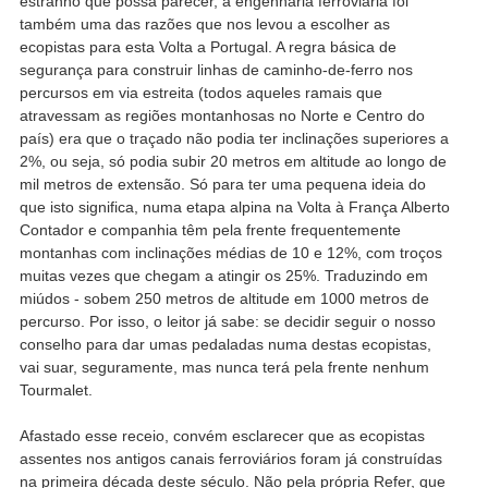
estranho que possa parecer, a engenharia ferroviária foi
também uma das razões que nos levou a escolher as
ecopistas para esta Volta a Portugal. A regra básica de
segurança para construir linhas de caminho-de-ferro nos
percursos em via estreita (todos aqueles ramais que
atravessam as regiões montanhosas no Norte e Centro do
país) era que o traçado não podia ter inclinações superiores a
2%, ou seja, só podia subir 20 metros em altitude ao longo de
mil metros de extensão. Só para ter uma pequena ideia do
que isto significa, numa etapa alpina na Volta à França Alberto
Contador e companhia têm pela frente frequentemente
montanhas com inclinações médias de 10 e 12%, com troços
muitas vezes que chegam a atingir os 25%. Traduzindo em
miúdos - sobem 250 metros de altitude em 1000 metros de
percurso. Por isso, o leitor já sabe: se decidir seguir o nosso
conselho para dar umas pedaladas numa destas ecopistas,
vai suar, seguramente, mas nunca terá pela frente nenhum
Tourmalet.
Afastado esse receio, convém esclarecer que as ecopistas
assentes nos antigos canais ferroviários foram já construídas
na primeira década deste século. Não pela própria Refer, que