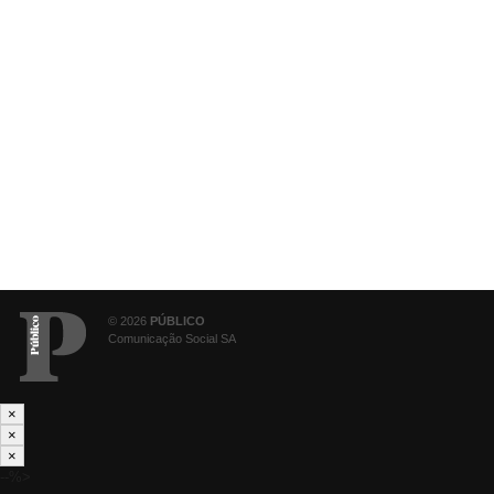
© 2026
PÚBLICO
Comunicação Social SA
×
×
×
--%>