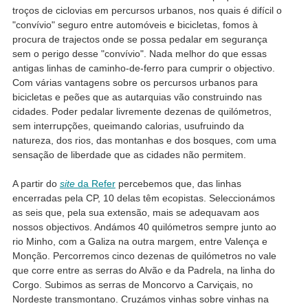
troços de ciclovias em percursos urbanos, nos quais é difícil o
"convívio" seguro entre automóveis e bicicletas, fomos à
procura de trajectos onde se possa pedalar em segurança
sem o perigo desse "convívio". Nada melhor do que essas
antigas linhas de caminho-de-ferro para cumprir o objectivo.
Com várias vantagens sobre os percursos urbanos para
bicicletas e peões que as autarquias vão construindo nas
cidades. Poder pedalar livremente dezenas de quilómetros,
sem interrupções, queimando calorias, usufruindo da
natureza, dos rios, das montanhas e dos bosques, com uma
sensação de liberdade que as cidades não permitem.
A partir do
site
da Refer
percebemos que, das linhas
encerradas pela CP, 10 delas têm ecopistas. Seleccionámos
as seis que, pela sua extensão, mais se adequavam aos
nossos objectivos. Andámos 40 quilómetros sempre junto ao
rio Minho, com a Galiza na outra margem, entre Valença e
Monção. Percorremos cinco dezenas de quilómetros no vale
que corre entre as serras do Alvão e da Padrela, na linha do
Corgo. Subimos as serras de Moncorvo a Carviçais, no
Nordeste transmontano. Cruzámos vinhas sobre vinhas na