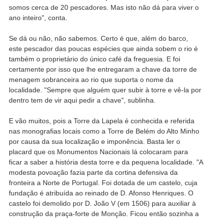
somos cerca de 20 pescadores. Mas isto não dá para viver o
ano inteiro", conta.
Se dá ou não, não sabemos. Certo é que, além do barco,
este pescador das poucas espécies que ainda sobem o rio é
também o proprietário do único café da freguesia. E foi
certamente por isso que lhe entregaram a chave da torre de
menagem sobranceira ao rio que suporta o nome da
localidade. "Sempre que alguém quer subir à torre e vê-la por
dentro tem de vir aqui pedir a chave", sublinha.
E vão muitos, pois a Torre da Lapela é conhecida e referida
nas monografias locais como a Torre de Belém do Alto Minho
por causa da sua localização e imponência. Basta ler o
placard que os Monumentos Nacionais lá colocaram para
ficar a saber a história desta torre e da pequena localidade. "A
modesta povoação fazia parte da cortina defensiva da
fronteira a Norte de Portugal. Foi dotada de um castelo, cuja
fundação é atribuída ao reinado de D. Afonso Henriques. O
castelo foi demolido por D. João V (em 1506) para auxiliar à
construção da praça-forte de Monção. Ficou então sozinha a