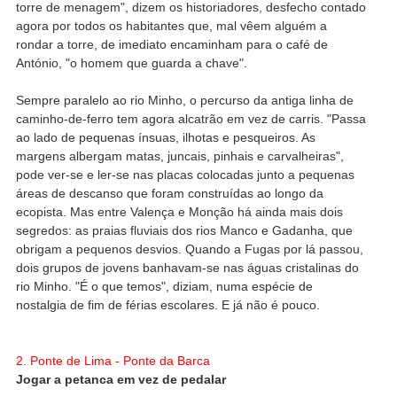
torre de menagem", dizem os historiadores, desfecho contado
agora por todos os habitantes que, mal vêem alguém a
rondar a torre, de imediato encaminham para o café de
António, "o homem que guarda a chave".
Sempre paralelo ao rio Minho, o percurso da antiga linha de
caminho-de-ferro tem agora alcatrão em vez de carris. "Passa
ao lado de pequenas ínsuas, ilhotas e pesqueiros. As
margens albergam matas, juncais, pinhais e carvalheiras",
pode ver-se e ler-se nas placas colocadas junto a pequenas
áreas de descanso que foram construídas ao longo da
ecopista. Mas entre Valença e Monção há ainda mais dois
segredos: as praias fluviais dos rios Manco e Gadanha, que
obrigam a pequenos desvios. Quando a Fugas por lá passou,
dois grupos de jovens banhavam-se nas águas cristalinas do
rio Minho. "É o que temos", diziam, numa espécie de
nostalgia de fim de férias escolares. E já não é pouco.
2. Ponte de Lima - Ponte da Barca
Jogar a petanca em vez de pedalar