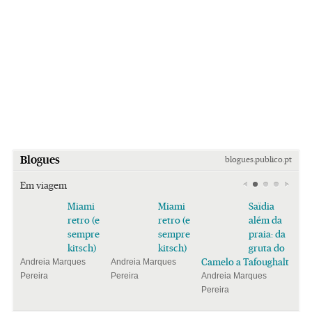
Blogues
blogues.publico.pt
Em viagem
Miami
Miami
Saïdia
retro (e
retro (e
além da
sempre
sempre
praia: da
kitsch)
kitsch)
gruta do
Camelo a Tafoughalt
Andreia Marques
Andreia Marques
Pereira
Pereira
Andreia Marques
Pereira