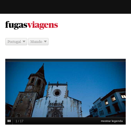
-
fugas
viagens
Portugal
Mundo
1 / 17
mostrar legenda
Tomar. Igreja de São João Baptista. Miguel Manso