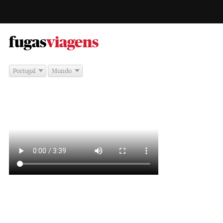
-
fugas
viagens
Portugal
Mundo