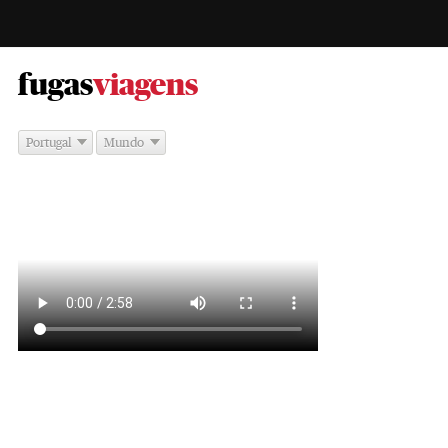
-
fugas
viagens
Portugal
Mundo