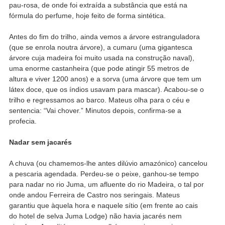
pau-rosa, de onde foi extraída a substância que está na
fórmula do perfume, hoje feito de forma sintética.
Antes do fim do trilho, ainda vemos a árvore estranguladora
(que se enrola noutra árvore), a cumaru (uma gigantesca
árvore cuja madeira foi muito usada na construção naval),
uma enorme castanheira (que pode atingir 55 metros de
altura e viver 1200 anos) e a sorva (uma árvore que tem um
látex doce, que os índios usavam para mascar). Acabou-se o
trilho e regressamos ao barco. Mateus olha para o céu e
sentencia: “Vai chover.” Minutos depois, confirma-se a
profecia.
Nadar sem jacarés
A chuva (ou chamemos-lhe antes dilúvio amazónico) cancelou
a pescaria agendada. Perdeu-se o peixe, ganhou-se tempo
para nadar no rio Juma, um afluente do rio Madeira, o tal por
onde andou Ferreira de Castro nos seringais. Mateus
garantiu que àquela hora e naquele sítio (em frente ao cais
do hotel de selva Juma Lodge) não havia jacarés nem