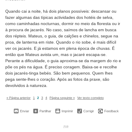
Quando cai a noite, há dois planos possíveis: descansar ou
fazer algumas das típicas actividades dos hotéis de selva,
como caminhadas nocturnas, dormir no meio da floresta ou ir
à procura de jacarés. No caso, saímos de lancha em busca
dos répteis. Mateus, o guia, de calções e chinelos, segue na
proa, de lanterna em riste. Quando o rio sobe, é mais difícil
ver os jacarés. E já estamos em plena época de chuvas. É
então que Mateus avista um, mas o jacaré escapa-se.
Perante a dificuldade, o guia aproxima-se da margem do rio e
põe os pés na água. É preciso coragem. Baixa-se e recolhe
dois jacarés-tinga bebés. São bem pequenos. Quem lhes
pega sente-lhes o coração. Após as fotos da praxe, são
devolvidos à natureza.
« Página anterior
1
2
3
4
Página seguinte »
Ver texto completo
Enviar
Partilhar
Imprimir
Corrigir
Feedback
PUB