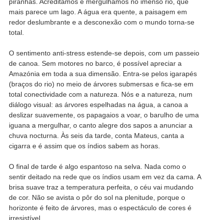
piranhas. Acreditámos e mergulhámos no imenso rio, que
mais parece um lago. A água era quente, a paisagem em
redor deslumbrante e a desconexão com o mundo torna-se
total.
O sentimento anti-stress estende-se depois, com um passeio
de canoa. Sem motores no barco, é possível apreciar a
Amazónia em toda a sua dimensão. Entra-se pelos igarapés
(braços do rio) no meio de árvores submersas e fica-se em
total conectividade com a natureza. Nós e a natureza, num
diálogo visual: as árvores espelhadas na água, a canoa a
deslizar suavemente, os papagaios a voar, o barulho de uma
iguana a mergulhar, o canto alegre dos sapos a anunciar a
chuva nocturna. Às seis da tarde, conta Mateus, canta a
cigarra e é assim que os índios sabem as horas.
O final de tarde é algo espantoso na selva. Nada como o
sentir deitado na rede que os índios usam em vez da cama. A
brisa suave traz a temperatura perfeita, o céu vai mudando
de cor. Não se avista o pôr do sol na plenitude, porque o
horizonte é feito de árvores, mas o espectáculo de cores é
irresistível.