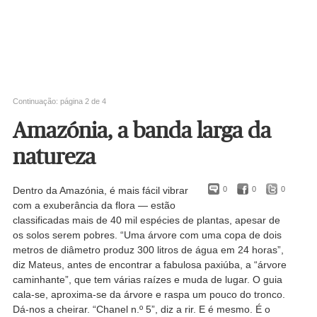
Continuação: página 2 de 4
Amazónia, a banda larga da
natureza
Dentro da Amazónia, é mais fácil vibrar
0
0
0
com a exuberância da flora — estão
classificadas mais de 40 mil espécies de plantas, apesar de
os solos serem pobres. “Uma árvore com uma copa de dois
metros de diâmetro produz 300 litros de água em 24 horas”,
diz Mateus, antes de encontrar a fabulosa paxiúba, a “árvore
caminhante”, que tem várias raízes e muda de lugar. O guia
cala-se, aproxima-se da árvore e raspa um pouco do tronco.
Dá-nos a cheirar. “Chanel n.º 5”, diz a rir. E é mesmo. É o