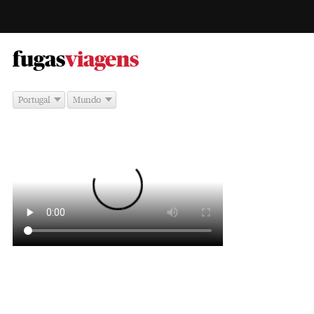
-
fugas
viagens
Portugal
Mundo