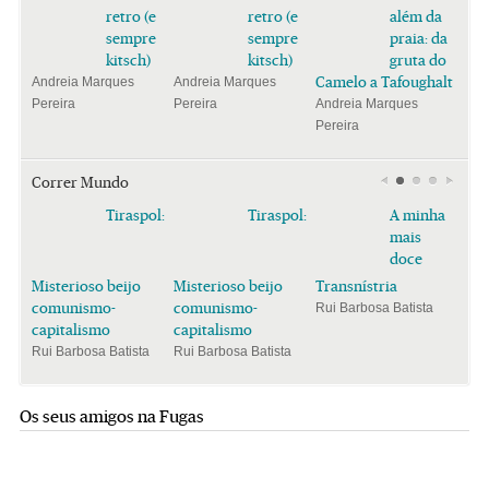
retro (e
retro (e
além da
sempre
sempre
praia: da
kitsch)
kitsch)
gruta do
Camelo a Tafoughalt
Andreia Marques
Andreia Marques
Pereira
Pereira
Andreia Marques
Pereira
Correr Mundo
Tiraspol:
Tiraspol:
A minha
mais
doce
Misterioso beijo
Misterioso beijo
Transnístria
comunismo-
comunismo-
Rui Barbosa Batista
capitalismo
capitalismo
Rui Barbosa Batista
Rui Barbosa Batista
Os seus amigos na Fugas