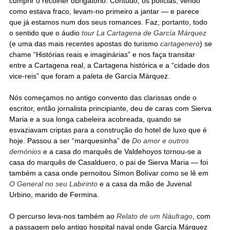
cumprir o recolher obrigatório. Contudo, os polícias, vendo
como estava fraco, levam-no primeiro a jantar — e parece
que já estamos num dos seus romances. Faz, portanto, todo
o sentido que o áudio
tour La Cartagena de García Márquez
(e uma das mais recentes apostas do turismo
cartagenero
) se
chame “Histórias reais e imaginárias” e nos faça transitar
entre a Cartagena real, a Cartagena histórica e a “cidade dos
vice-reis” que foram a paleta de García Márquez.
Nós começamos no antigo convento das clarissas onde o
escritor, então jornalista principiante, deu de caras com Sierva
Maria e a sua longa cabeleira acobreada, quando se
esvaziavam criptas para a construção do hotel de luxo que é
hoje. Passou a ser “marquesinha” de
Do amor e outros
demónios
e a casa do marquês de Valdehoyos tornou-se a
casa do marquês de Casalduero, o pai de Sierva Maria — foi
também a casa onde pernoitou Símon Bolívar como se lê em
O General no seu Labirinto
e a casa da mão de Juvenal
Urbino, marido de Fermina.
O percurso leva-nos também ao
Relato de um Náufrago
, com
a passagem pelo antigo hospital naval onde García Márquez