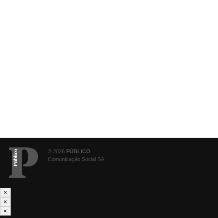
© 2026
PÚBLICO
Comunicação Social SA
×
×
×