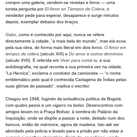
compor uma galeria, vendem-se revistas e livros — uma
turista pergunta por
El Amor en Tiempos de Colera
; o
vendedor pede para esperar, desaparece e surge minutos
depois, exemplar debaixo dos braços.
Gabo
, como é conhecido por aqui, nunca se refere
directamente à cidade, “a mais bela do mundo”, mas ela ecoa
pela sua obra, de forma mais literal em dois livros:
O Amor em
tempos de cólera
(século XIX) e
Do amor e outros demónios
(século XVII). É referida em
Viver para contá-la
, a sua
autobiografia, na qual recorda a sua primeira vez na cidade,
“La Heroica”, exclama o condutor da camioneta — “o nome
emblemático pelo qual é conhecida Cartagena de Índias pelas
suas glórias do passado”, explica o escritor.
Chegou em 1948, fugindo da turbulência política de Bogotá,
com quatro pesos e um cigarro no bolso. Desencontros com
amigos levam-no à Praça Bolívar, à sombra do Palácio da
Inquisição, onde se dispõe a passar a noite, deitado num dos
bancos, então de mármore, agora de madeira. Isto até ser
abordado pela polícia e levado para a prisão por não estar a