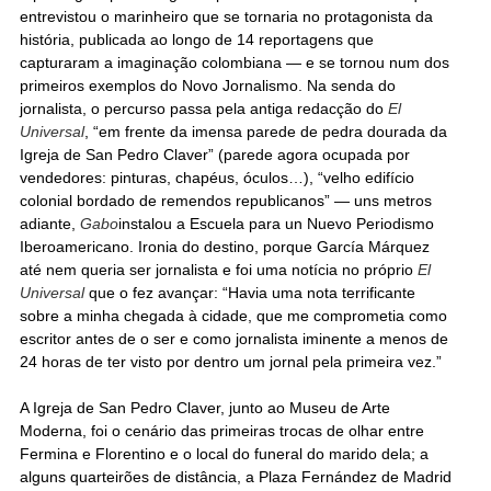
entrevistou o marinheiro que se tornaria no protagonista da
história, publicada ao longo de 14 reportagens que
capturaram a imaginação colombiana — e se tornou num dos
primeiros exemplos do Novo Jornalismo. Na senda do
jornalista, o percurso passa pela antiga redacção do
El
Universal
, “em frente da imensa parede de pedra dourada da
Igreja de San Pedro Claver” (parede agora ocupada por
vendedores: pinturas, chapéus, óculos…), “velho edifício
colonial bordado de remendos republicanos” — uns metros
adiante,
Gabo
instalou a Escuela para un Nuevo Periodismo
Iberoamericano. Ironia do destino, porque García Márquez
até nem queria ser jornalista e foi uma notícia no próprio
El
Universal
que o fez avançar: “Havia uma nota terrificante
sobre a minha chegada à cidade, que me comprometia como
escritor antes de o ser e como jornalista iminente a menos de
24 horas de ter visto por dentro um jornal pela primeira vez.”
A Igreja de San Pedro Claver, junto ao Museu de Arte
Moderna, foi o cenário das primeiras trocas de olhar entre
Fermina e Florentino e o local do funeral do marido dela; a
alguns quarteirões de distância, a Plaza Fernández de Madrid