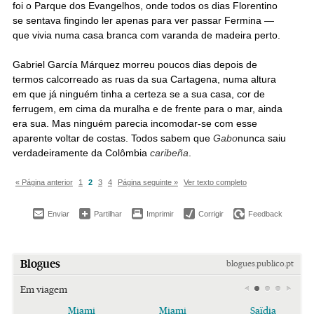
foi o Parque dos Evangelhos, onde todos os dias Florentino
se sentava fingindo ler apenas para ver passar Fermina —
que vivia numa casa branca com varanda de madeira perto.
Gabriel García Márquez morreu poucos dias depois de
termos calcorreado as ruas da sua Cartagena, numa altura
em que já ninguém tinha a certeza se a sua casa, cor de
ferrugem, em cima da muralha e de frente para o mar, ainda
era sua. Mas ninguém parecia incomodar-se com esse
aparente voltar de costas. Todos sabem que
Gabo
nunca saiu
verdadeiramente da Colômbia
caribeña
.
« Página anterior
1
2
3
4
Página seguinte »
Ver texto completo
Enviar
Partilhar
Imprimir
Corrigir
Feedback
Blogues
blogues.publico.pt
Em viagem
Miami
Miami
Saïdia