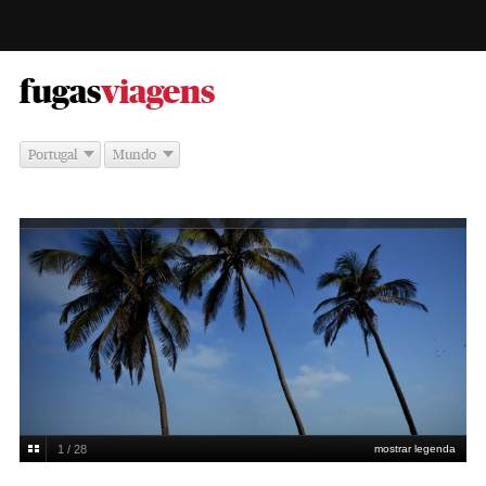
-
fugas
viagens
Portugal
Mundo
1 / 28
mostrar legenda
Paulo Pimenta