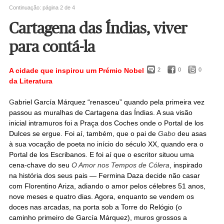
Continuação: página 2 de 4
Cartagena das Índias, viver
para contá-la
A cidade que inspirou um Prémio Nobel
2
0
0
da Literatura
G
abriel García Márquez “renasceu” quando pela primeira vez
passou as muralhas de Cartagena das Índias. A sua visão
inicial intramuros foi a Praça dos Coches onde o Portal de los
Dulces se ergue. Foi aí, também, que o pai de
Gabo
deu asas
à sua vocação de poeta no início do século XX, quando era o
Portal de los Escribanos. E foi aí que o escritor situou uma
cena-chave do seu
O Amor nos Tempos de Cólera
, inspirado
na história dos seus pais — Fermina Daza decide não casar
com Florentino Ariza, adiando o amor pelos célebres 51 anos,
nove meses e quatro dias. Agora, enquanto se vendem os
doces nas arcadas, na porta sob a Torre do Relógio (o
caminho primeiro de García Márquez), muros grossos a