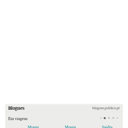
Blogues
blogues.publico.pt
Em viagem
Miami
Miami
Saïdia