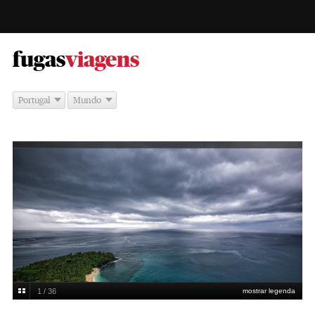
-
fugas
viagens
Portugal
Mundo
1 / 36
mostrar legenda
Daniel Rocha