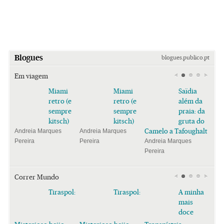
Blogues
blogues.publico.pt
Em viagem
Miami
Miami
Saïdia
retro (e
retro (e
além da
sempre
sempre
praia: da
kitsch)
kitsch)
gruta do
Camelo a Tafoughalt
Andreia Marques
Andreia Marques
Pereira
Pereira
Andreia Marques
Pereira
Correr Mundo
Tiraspol:
Tiraspol:
A minha
mais
doce