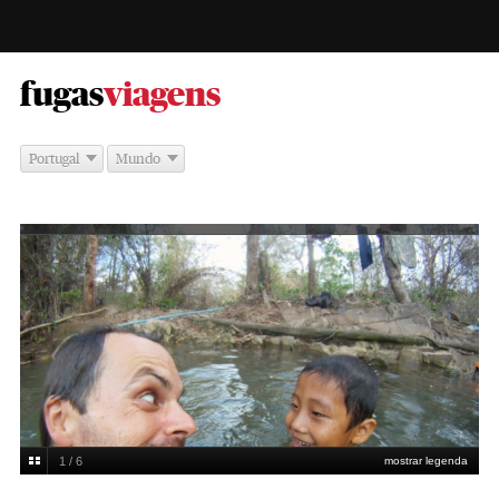
-
fugas
viagens
Portugal
Mundo
1 / 6
mostrar legenda
Rafael Polónia, bem acompanhado, em Laos