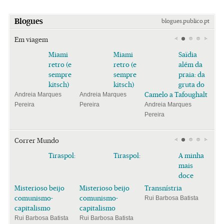
Blogues
blogues.publico.pt
Em viagem
Miami
Miami
Saïdia
retro (e
retro (e
além da
sempre
sempre
praia: da
kitsch)
kitsch)
gruta do
Camelo a Tafoughalt
Andreia Marques
Andreia Marques
Pereira
Pereira
Andreia Marques
Pereira
Correr Mundo
Tiraspol:
Tiraspol:
A minha
mais
doce
Misterioso beijo
Misterioso beijo
Transnístria
comunismo-
comunismo-
Rui Barbosa Batista
capitalismo
capitalismo
Rui Barbosa Batista
Rui Barbosa Batista