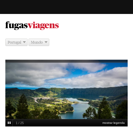
-
fugas
viagens
Portugal
Mundo
1 / 25
mostrar legenda
Lagoa das Sete CIdades
João Silva