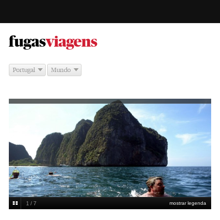
-
fugas
viagens
Portugal
Mundo
1 / 7
mostrar legenda
Frederic JBrown/AFP