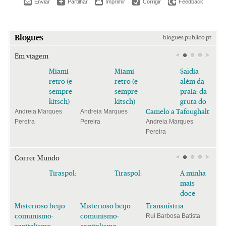
Enviar
Partilhar
Imprimir
Corrigir
Feedback
Blogues
blogues.publico.pt
Em viagem
Miami
Miami
Saïdia
retro (e
retro (e
além da
sempre
sempre
praia: da
kitsch)
kitsch)
gruta do
Camelo a Tafoughalt
Andreia Marques
Andreia Marques
Pereira
Pereira
Andreia Marques
Pereira
Correr Mundo
Tiraspol:
Tiraspol:
A minha
mais
doce
Misterioso beijo
Misterioso beijo
Transnístria
comunismo-
comunismo-
Rui Barbosa Batista
capitalismo
capitalismo