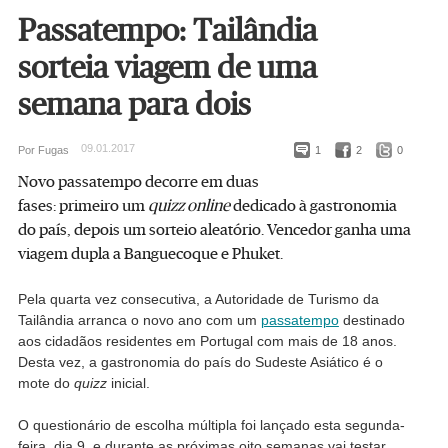
Passatempo: Tailândia
sorteia viagem de uma
semana para dois
09.01.2017
Por Fugas
1
2
0
Novo passatempo decorre em duas
fases: primeiro um
quizz online
dedicado à gastronomia
do país, depois um sorteio aleatório. Vencedor ganha uma
viagem dupla a Banguecoque e Phuket.
Pela quarta vez consecutiva, a Autoridade de Turismo da
Tailândia arranca o novo ano com um
passatempo
destinado
aos cidadãos residentes em Portugal com mais de 18 anos.
Desta vez, a gastronomia do país do Sudeste Asiático é o
mote do
quizz
inicial.
O questionário de escolha múltipla foi lançado esta segunda-
feira, dia 9, e durante as próximas oito semanas vai testar