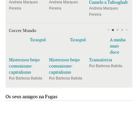
Camelo a Tafoughalt
Andreia Marques
Andreia Marques
Pereira
Pereira
Andreia Marques
Pereira
Correr Mundo
Tiraspol:
Tiraspol:
A minha
mais
doce
Misterioso beijo
Misterioso beijo
Transnístria
comunismo-
comunismo-
Rui Barbosa Batista
capitalismo
capitalismo
Rui Barbosa Batista
Rui Barbosa Batista
Os seus amigos na Fugas