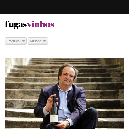
-
fugas
vinhos
Portugal
Mundo