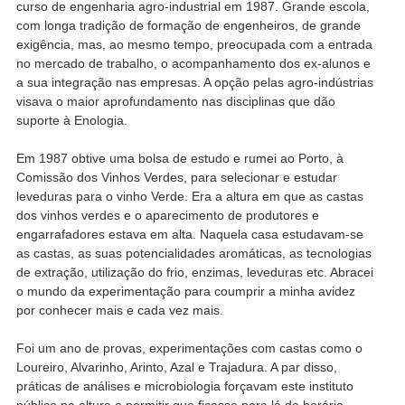
curso de engenharia agro-industrial em 1987. Grande escola,
com longa tradição de formação de engenheiros, de grande
exigência, mas, ao mesmo tempo, preocupada com a entrada
no mercado de trabalho, o acompanhamento dos ex-alunos e
a sua integração nas empresas. A opção pelas agro-indústrias
visava o maior aprofundamento nas disciplinas que dão
suporte à Enologia.
Em 1987 obtive uma bolsa de estudo e rumei ao Porto, à
Comissão dos Vinhos Verdes, para selecionar e estudar
leveduras para o vinho Verde. Era a altura em que as castas
dos vinhos verdes e o aparecimento de produtores e
engarrafadores estava em alta. Naquela casa estudavam-se
as castas, as suas potencialidades aromáticas, as tecnologias
de extração, utilização do frio, enzimas, leveduras etc. Abracei
o mundo da experimentação para coumprir a minha avidez
por conhecer mais e cada vez mais.
Foi um ano de provas, experimentações com castas como o
Loureiro, Alvarinho, Arinto, Azal e Trajadura. A par disso,
práticas de análises e microbiologia forçavam este instituto
público na altura a permitir que ficasse para lá do horário