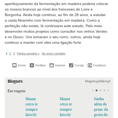
aperfeiçoamento da fermentação em madeira poderia colocar
os nossos brancos ao nível dos franceses do Loire e
Borgonha. Ainda hoje continuo, ao fim de 28 anos, a estudar
a casta Alvarinho com fermentação em madeira. Como a
perfeição não existe, lá continuarei este estudo. Pelo meio
desenvolvi muitos projetos como consultor nos vinhos Verdes
e no Douro. Uns tomaram o seu rumo, outros, ainda hoje
continuo a manter com eles uma ligação forte.
1
2
3
Página seguinte »
Ver texto completo
Enviar
Partilhar
Imprimir
Corrigir
Feedback
Blogues
blogues.publico.pt
Em viagem
Miami
Miami
Saïdia
retro (e
retro (e
além da
sempre
sempre
praia: da
kitsch)
kitsch)
gruta do