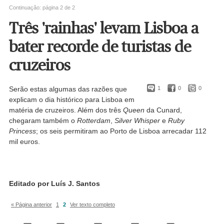
Continuação: página 2 de 2
Três 'rainhas' levam Lisboa a
bater recorde de turistas de
cruzeiros
Serão estas algumas das razões que
1
0
0
explicam o dia histórico para Lisboa em
matéria de cruzeiros. Além dos três
Queen
da Cunard,
chegaram também o
Rotterdam
,
Silver Whisper
e
Ruby
Princess
; os seis permitiram ao Porto de Lisboa arrecadar 112
mil euros.
Editado por Luís J. Santos
« Página anterior
1
2
Ver texto completo