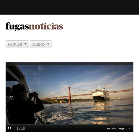
-
fugas
notícias
Portugal
Mundo
1 / 18
mostrar legenda
Daniel Rocha