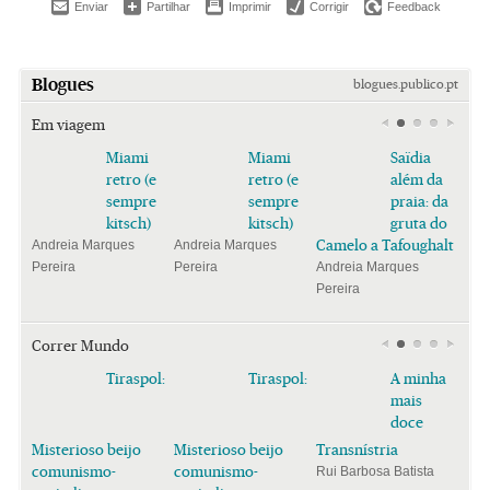
Enviar
Partilhar
Imprimir
Corrigir
Feedback
Blogues
blogues.publico.pt
Em viagem
Miami
Miami
Saïdia
retro (e
retro (e
além da
sempre
sempre
praia: da
kitsch)
kitsch)
gruta do
Camelo a Tafoughalt
Andreia Marques
Andreia Marques
Pereira
Pereira
Andreia Marques
Pereira
Correr Mundo
Tiraspol:
Tiraspol:
A minha
mais
doce
Misterioso beijo
Misterioso beijo
Transnístria
comunismo-
comunismo-
Rui Barbosa Batista