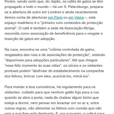
Porém, sendo certo que, do Japão, os cafés de gatos se têm
propagado a todo o mundo – há um S. Petersburgo, prepara-
se a abertura de outro em Londres e ainda recentemente
demos conta de aberturas
em Paris
ou
em Viena
–, este
espaço madrileno é o "primeiro com conteúdos de protecção
animal". O café é também a sede da Associação Abriga,
resumida como associação de beneficência para o resgate e
inserção de gatos em adopção.
Na casa, encontra-se uma "colónia controlada de gatos,
resgatados das ruas e de associações de protecção”, estando
“disponíveis para adopções particulares". Até que chegue
"esse feliz momento às suas vidas", os sócios e os visitantes
pontuais podem "desfrutar do estabelecimento na companhia
dos felinos, brincar com eles, acariciá-los, mimá-los".
Para manter a boa convivência, há regulamento para os
visitantes: cuidado para que nenhum gatito fuja para a rua
quando se abre a porta, nada de chatear algum bicho que
esteja a dormir, nem pensar em levantar um no ar e, entre
outras regras, não alimentar os felinos com comida que não
seja a que lhes está destinada. E, por supuesto, o café é para