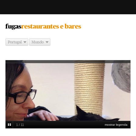
-
fugas
restaurantes e bares
Portugal
Mundo
1 / 11
mostrar legenda
DR/Gatoteca