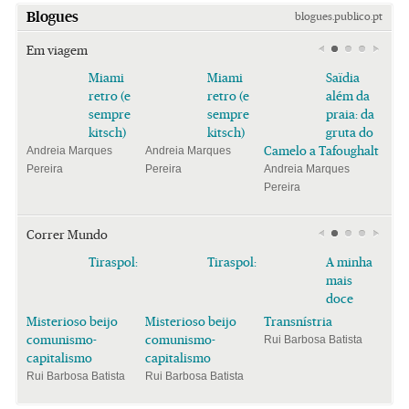
Blogues
blogues.publico.pt
Em viagem
Miami
Miami
Saïdia
retro (e
retro (e
além da
sempre
sempre
praia: da
kitsch)
kitsch)
gruta do
Camelo a Tafoughalt
Andreia Marques
Andreia Marques
Pereira
Pereira
Andreia Marques
Pereira
Correr Mundo
Tiraspol:
Tiraspol:
A minha
mais
doce
Misterioso beijo
Misterioso beijo
Transnístria
comunismo-
comunismo-
Rui Barbosa Batista
capitalismo
capitalismo
Rui Barbosa Batista
Rui Barbosa Batista