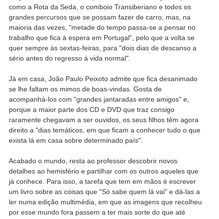
como a Rota da Seda, o comboio Transiberiano e todos os
grandes percursos que se possam fazer de carro, mas, na
maioria das vezes, "metade do tempo passa-se a pensar no
trabalho que fica à espera em Portugal", pelo que a volta se
quer sempre às sextas-feiras, para "dois dias de descanso a
sério antes do regresso à vida normal".
Já em casa, João Paulo Peixoto admite que fica desanimado
se lhe faltam os mimos de boas-vindas. Gosta de
acompanhá-los com "grandes jantaradas entre amigos" e,
porque a maior parte dos CD e DVD que traz consigo
raramente chegavam a ser ouvidos, os seus filhos têm agora
direito a "dias temáticos, em que ficam a conhecer tudo o que
exista lá em casa sobre determinado país".
Acabado o mundo, resta ao professor descobrir novos
detalhes ao hemisfério e partilhar com os outros aqueles que
já conhece. Para isso, a tarefa que tem em mãos é escrever
um livro sobre as coisas que "Só sabe quem lá vai" e dá-las a
ler numa edição multimédia, em que as imagens que recolheu
por esse mundo fora passem a ter mais sorte do que até