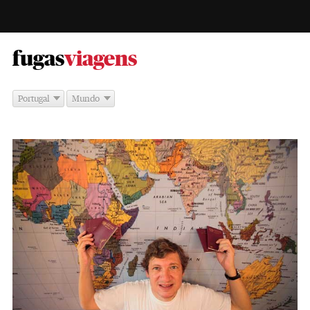
-
fugas
viagens
Portugal
Mundo