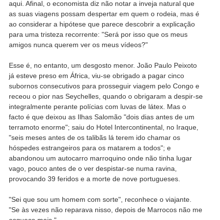
aqui. Afinal, o economista diz não notar a inveja natural que
as suas viagens possam despertar em quem o rodeia, mas é
ao considerar a hipótese que parece descobrir a explicação
para uma tristeza recorrente: "Será por isso que os meus
amigos nunca querem ver os meus vídeos?"
Esse é, no entanto, um desgosto menor. João Paulo Peixoto
já esteve preso em África, viu-se obrigado a pagar cinco
subornos consecutivos para prosseguir viagem pelo Congo e
receou o pior nas Seychelles, quando o obrigaram a despir-se
integralmente perante polícias com luvas de látex. Mas o
facto é que deixou as Ilhas Salomão "dois dias antes de um
terramoto enorme"; saiu do Hotel Intercontinental, no Iraque,
"seis meses antes de os talibãs lá terem ido chamar os
hóspedes estrangeiros para os matarem a todos"; e
abandonou um autocarro marroquino onde não tinha lugar
vago, pouco antes de o ver despistar-se numa ravina,
provocando 39 feridos e a morte de nove portugueses.
"Sei que sou um homem com sorte", reconhece o viajante.
"Se às vezes não reparava nisso, depois de Marrocos não me
esqueço mais."