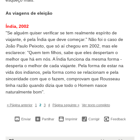
As viagens de eleição
Índia, 2002
"Se alguém quiser verificar se tem realmente espírito de
viajante, é pela Índia que deve começar." Não foi o caso de
João Paulo Peixoto, que só aí chegou em 2002, mas ele
esclarece: "Quem tem filhos, sabe que eles despertam o
melhor que há em nós. A Índia funciona da mesma forma -
desperta o melhor de cada viajante. Pela forma de estar na
vida dos indianos, pela forma como se relacionam e pela
sinceridade com que o fazem, comprovam que Rousseau
tinha razão quando dizia que todo o Homem nasce
naturalmente bom".
« Página anterior
1
2
3
4
Página seguinte »
Ver texto completo
Enviar
Partilhar
Imprimir
Corrigir
Feedback