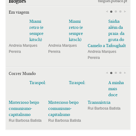
Blogues
blogues.publico.pt
Em viagem
Miami
Miami
Saïdia
retro (e
retro (e
além da
sempre
sempre
praia: da
kitsch)
kitsch)
gruta do
Camelo a Tafoughalt
Andreia Marques
Andreia Marques
Pereira
Pereira
Andreia Marques
Pereira
Correr Mundo
Tiraspol:
Tiraspol:
A minha
mais
doce
Misterioso beijo
Misterioso beijo
Transnístria
comunismo-
comunismo-
Rui Barbosa Batista
capitalismo
capitalismo
Rui Barbosa Batista
Rui Barbosa Batista