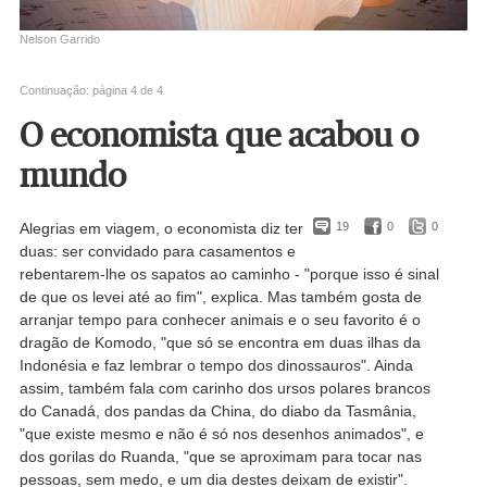
Nelson Garrido
Continuação: página 4 de 4
O economista que acabou o
mundo
Alegrias em viagem, o economista diz ter
19
0
0
duas: ser convidado para casamentos e
rebentarem-lhe os sapatos ao caminho - "porque isso é sinal
de que os levei até ao fim", explica. Mas também gosta de
arranjar tempo para conhecer animais e o seu favorito é o
dragão de Komodo, "que só se encontra em duas ilhas da
Indonésia e faz lembrar o tempo dos dinossauros". Ainda
assim, também fala com carinho dos ursos polares brancos
do Canadá, dos pandas da China, do diabo da Tasmânia,
"que existe mesmo e não é só nos desenhos animados", e
dos gorilas do Ruanda, "que se aproximam para tocar nas
pessoas, sem medo, e um dia destes deixam de existir".