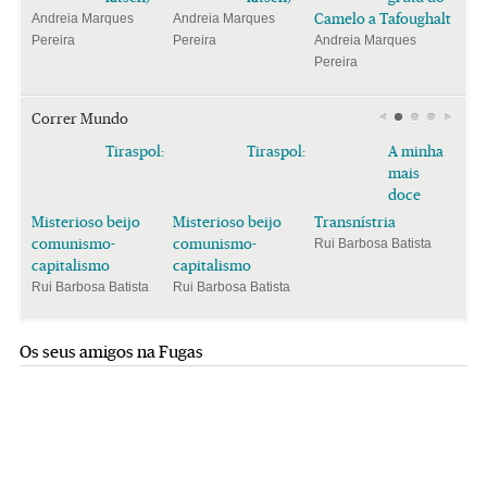
Camelo a Tafoughalt
Andreia Marques
Andreia Marques
Pereira
Pereira
Andreia Marques
Pereira
Correr Mundo
Tiraspol:
Tiraspol:
A minha
mais
doce
Misterioso beijo
Misterioso beijo
Transnístria
comunismo-
comunismo-
Rui Barbosa Batista
capitalismo
capitalismo
Rui Barbosa Batista
Rui Barbosa Batista
Os seus amigos na Fugas