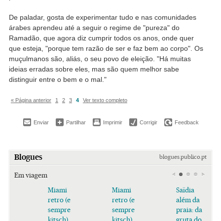
De paladar, gosta de experimentar tudo e nas comunidades
árabes aprendeu até a seguir o regime de "pureza" do
Ramadão, que agora diz cumprir todos os anos, onde quer
que esteja, "porque tem razão de ser e faz bem ao corpo". Os
muçulmanos são, aliás, o seu povo de eleição. "Há muitas
ideias erradas sobre eles, mas são quem melhor sabe
distinguir entre o bem e o mal."
« Página anterior
1
2
3
4
Ver texto completo
Enviar
Partilhar
Imprimir
Corrigir
Feedback
Blogues
blogues.publico.pt
Em viagem
Miami
Miami
Saïdia
retro (e
retro (e
além da
sempre
sempre
praia: da
kitsch)
kitsch)
gruta do