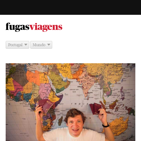
-
fugas
viagens
Portugal
Mundo