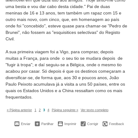
uma besta e vou dar cabo desta cidade." Pai de duas
meninas de 16 e 13 anos, tem também um rapaz com 15 e
outro mais novo, com cinco, que, em homenagem ao país
onde foi "concebido", esteve quase para chamar-se "Pedro de
Brunei", não fossem as "esquisitices selectivas" do Registo
Civil.
A sua primeira viagem foi a Vigo, para compras; depois
muitas a França, para onde o seu tio se mudara depois de
"fugir à tropa"; e daí seguiu-se a Bélgica, onde o mesmo tio
acabou por casar. Só depois é que os destinos começaram a
diversificar-se, de forma que, aos 30 e poucos anos, João
Paulo Peixoto acumulava já a visita a uns 50 países, entre os
quais os Estados Unidos e a China ressaltam como os mais
frequentados.
« Página anterior
1
2
3
4
Página seguinte »
Ver texto completo
Enviar
Partilhar
Imprimir
Corrigir
Feedback