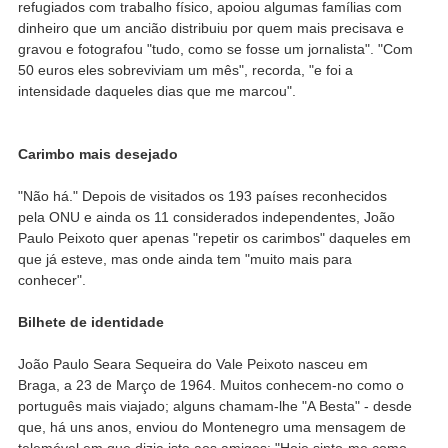
refugiados com trabalho físico, apoiou algumas famílias com
dinheiro que um ancião distribuiu por quem mais precisava e
gravou e fotografou "tudo, como se fosse um jornalista". "Com
50 euros eles sobreviviam um mês", recorda, "e foi a
intensidade daqueles dias que me marcou".
Carimbo mais desejado
"Não há." Depois de visitados os 193 países reconhecidos
pela ONU e ainda os 11 considerados independentes, João
Paulo Peixoto quer apenas "repetir os carimbos" daqueles em
que já esteve, mas onde ainda tem "muito mais para
conhecer".
Bilhete de identidade
João Paulo Seara Sequeira do Vale Peixoto nasceu em
Braga, a 23 de Março de 1964. Muitos conhecem-no como o
português mais viajado; alguns chamam-lhe "A Besta" - desde
que, há uns anos, enviou do Montenegro uma mensagem de
telemóvel em que dizia isto aos amigos: "Hoje sinto-me como