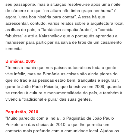
seu passaporte, mas a situação resolveu-se após uma noite
de cárcere e o que "na altura não tinha graça nenhuma" é
agora "uma boa história para contar". A essa há que
acrescentar, contudo, vários relatos sobre a arquitectura local,
as ilhas do país, a "fantástica simpatia árabe", a "comida
fabulosa" e até a Kalashnikov que o português aprendeu a
manusear para participar na salva de tiros de um casamento
iemenita.
Birmânia, 2009
"Temos a mania que nos países autocráticos toda a gente
vive infeliz, mas na Birmânia as coisas são ainda piores do
que no Irão e as pessoas estão bem, tranquilas e seguras",
garante João Paulo Peixoto, que lá esteve em 2009, quando
se rendeu à cultura e monumentalidade do país, e também à
vivência "tradicional e pura" das suas gentes.
Paquistão, 2010
"Muito parecido com a Índia", o Paquistão de João Paulo
Peixoto é o das cheias de 2010, o que lhe permitiu um
contacto mais profundo com a comunidade local. Ajudou os