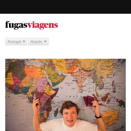
-
fugas
viagens
Portugal
Mundo