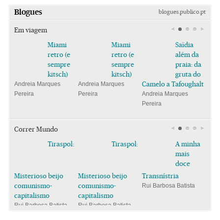
Blogues
blogues.publico.pt
Em viagem
Miami
Miami
Saïdia
retro (e
retro (e
além da
sempre
sempre
praia: da
kitsch)
kitsch)
gruta do
Camelo a Tafoughalt
Andreia Marques
Andreia Marques
Pereira
Pereira
Andreia Marques
Pereira
Correr Mundo
Tiraspol:
Tiraspol:
A minha
mais
doce
Misterioso beijo
Misterioso beijo
Transnístria
comunismo-
comunismo-
Rui Barbosa Batista
capitalismo
capitalismo
Rui Barbosa Batista
Rui Barbosa Batista