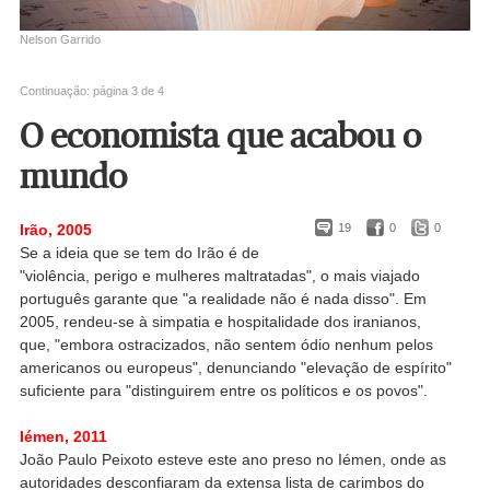
Nelson Garrido
Continuação: página 3 de 4
O economista que acabou o
mundo
Irão, 2005
19
0
0
Se a ideia que se tem do Irão é de
"violência, perigo e mulheres maltratadas", o mais viajado
português garante que "a realidade não é nada disso". Em
2005, rendeu-se à simpatia e hospitalidade dos iranianos,
que, "embora ostracizados, não sentem ódio nenhum pelos
americanos ou europeus", denunciando "elevação de espírito"
suficiente para "distinguirem entre os políticos e os povos".
Iémen, 2011
João Paulo Peixoto esteve este ano preso no Iémen, onde as
autoridades desconfiaram da extensa lista de carimbos do