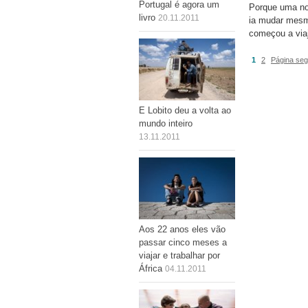
Portugal é agora um
Porque uma noi
livro
20.11.2011
ia mudar mesm
começou a viaj
1
2
Página seg
E Lobito deu a volta ao
mundo inteiro
13.11.2011
Aos 22 anos eles vão
passar cinco meses a
viajar e trabalhar por
África
04.11.2011