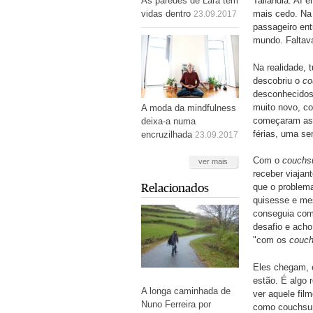
As paredes de Lara têm
Tailândia. Aí 
vidas dentro
mais cedo. Na 
23.09.2017
passageiro ent
mundo. Faltava
Na realidade,
descobriu o
co
desconhecidos
muito novo, co
A moda da mindfulness
começaram as 
deixa-a numa
férias, uma se
encruzilhada
23.09.2017
Com o
couchs
ver mais
receber viajan
Relacionados
que o problema
quisesse e me
conseguia co
desafio e acho
"com os
couch
Eles chegam, e
estão. É algo 
A longa caminhada de
ver aquele film
Nuno Ferreira por
como couchsur