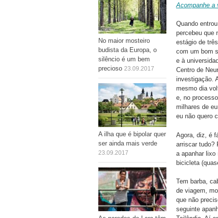
Acompanhe a v
Quando entrou 
percebeu que n
No maior mosteiro
estágio de trê
budista da Europa, o
com um bom sal
silêncio é um bem
e à universida
precioso
23.09.2017
Centro de Neu
investigação. 
mesmo dia vol
e, no process
milhares de eu
eu não quero c
A ilha que é bipolar quer
Agora, diz, é f
ser ainda mais verde
arriscar tudo?
23.09.2017
a apanhar lixo
bicicleta (qua
Tem barba, cab
de viagem, moc
que não precis
seguinte apanh