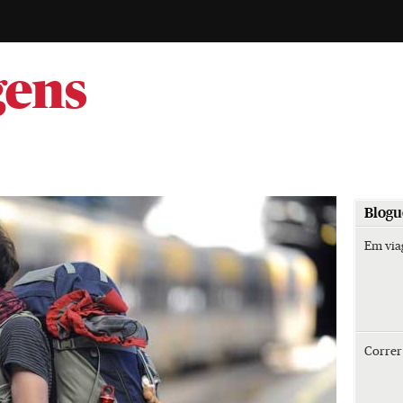
-
gens
Blogu
Em vi
Corre