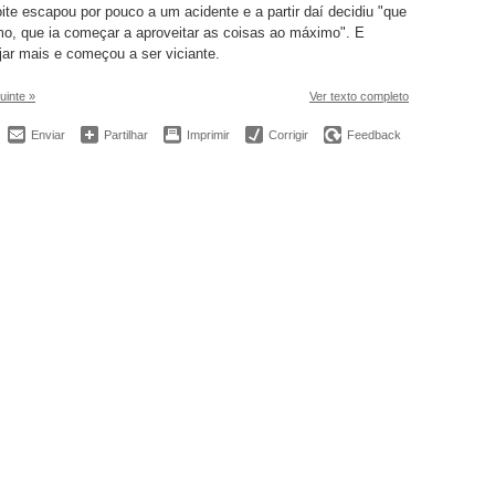
te escapou por pouco a um acidente e a partir daí decidiu "que
o, que ia começar a aproveitar as coisas ao máximo". E
ar mais e começou a ser viciante.
uinte »
Ver texto completo
Enviar
Partilhar
Imprimir
Corrigir
Feedback