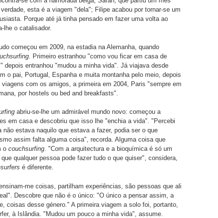
encontra-se com a namorada belga, Sarah, que partiu um mês
verdade, esta é a viagem "dela"; Filipe acabou por tornar-se um
usiasta. Porque até já tinha pensado em fazer uma volta ao
-lhe o catalisador.
 tudo começou em 2009, na estadia na Alemanha, quando
uchsurfing
. Primeiro estranhou "como vou ficar em casa de
" depois entranhou "mudou a minha vida". Já viajava desde
m o pai, Portugal, Espanha e muita montanha pelo meio, depois
viagens com os amigos, a primeira em 2004, Paris "sempre em
mana, por hostels ou bed and breakfasts".
urfing
abriu-se-lhe um admirável mundo novo: começou a
tes em casa e descobriu que isso lhe "enchia a vida". "Percebi
 não estava naquilo que estava a fazer, podia ser o que
smo assim falta alguma coisa", recorda. Alguma coisa que
m o
couchsurfing
. "Com a arquitectura e a bioquímica é só um
 que qualquer pessoa pode fazer tudo o que quiser", considera,
surfers
é diferente.
nsinam-me coisas, partilham experiências, são pessoas que ali
real". Descobre que não é o único: "O único a pensar assim, a
e, coisas desse género." A primeira viagem a solo foi, portanto,
fer, à Islândia. "Mudou um pouco a minha vida", assume.