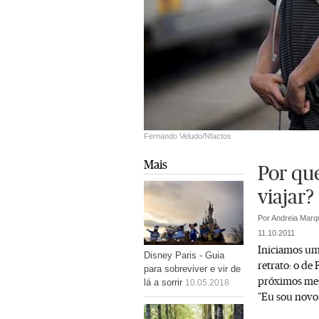
Fernando Veludo/Nfactos
Mais
Por qu
viajar?
Por Andreia Marq
11.10.2011
Iniciamos um
Disney Paris - Guia
retrato: o de 
para sobreviver e vir de
próximos mese
lá a sorrir
10.05.2018
"Eu sou novo,