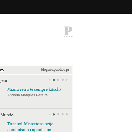
P
es
blogues.publico.pt
agem
Miami retro (e sempre kitsch)
Miami retro (e sempre k
Andreia Marques Pereira
Andreia Marques Pereira
r Mundo
Tiraspol: Misterioso beijo
Tiraspol: Misterioso bei
comunismo-capitalismo
comunismo-capitalism