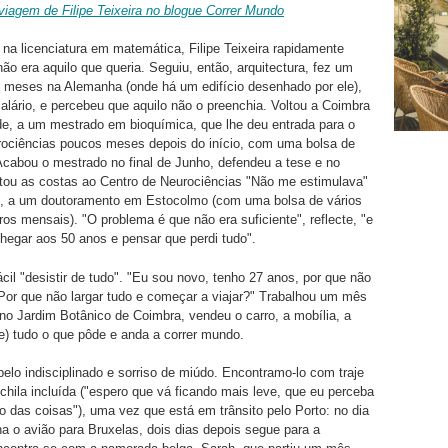
iagem de Filipe Teixeira no blogue Correr Mundo
na licenciatura em matemática, Filipe Teixeira rapidamente
ão era aquilo que queria. Seguiu, então, arquitectura, fez um
s meses na Alemanha (onde há um edifício desenhado por ele),
ário, e percebeu que aquilo não o preenchia. Voltou a Coimbra
de, a um mestrado em bioquímica, que lhe deu entrada para o
rociências poucos meses depois do início, com uma bolsa de
Acabou o mestrado no final de Junho, defendeu a tese e no
tou as costas ao Centro de Neurociências "Não me estimulava"
o, a um doutoramento em Estocolmo (com uma bolsa de vários
ros mensais). "O problema é que não era suficiente", reflecte, "e
hegar aos 50 anos e pensar que perdi tudo".
ácil "desistir de tudo". "Eu sou novo, tenho 27 anos, por que não
 Por que não largar tudo e começar a viajar?" Trabalhou um mês
 no Jardim Botânico de Coimbra, vendeu o carro, a mobília, a
se) tudo o que pôde e anda a correr mundo.
elo indisciplinado e sorriso de miúdo. Encontramo-lo com traje
hila incluída ("espero que vá ficando mais leve, que eu perceba
o das coisas"), uma vez que está em trânsito pelo Porto: no dia
a o avião para Bruxelas, dois dias depois segue para a