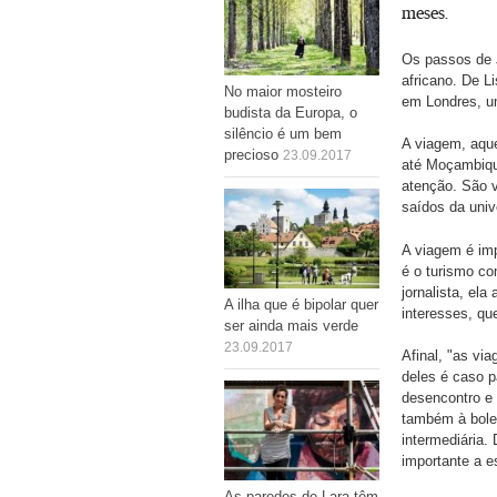
meses.
Os passos de J
africano. De 
No maior mosteiro
em Londres, u
budista da Europa, o
silêncio é um bem
A viagem, aqu
precioso
23.09.2017
até Moçambique
atenção. São v
saídos da univ
A viagem é imp
é o turismo co
jornalista, el
A ilha que é bipolar quer
interesses, qu
ser ainda mais verde
23.09.2017
Afinal, "as vi
deles é caso p
desencontro e 
também à bol
intermediária.
importante a 
As paredes de Lara têm