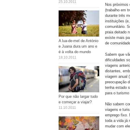
25.10.2011
Nos próximos 
(trabalho em t
durante três m
instituições (
comunitário. S
praia deitado 
existe mais pa
A lua-de-mel de António
de comunidade
e Juana dura um ano e
é à volta do mundo
Sabem que vão
18.10.2011
dificuldades s
viagens anteri
distantes, emb
viagem anual (
preocupação do
tenha estado s
para o turismo
Por que não largar tudo
e começar a viajar?
Não sabem com
11.10.2011
viagens e turi
emprego fixo. 
toda a vida já
mudar com ele