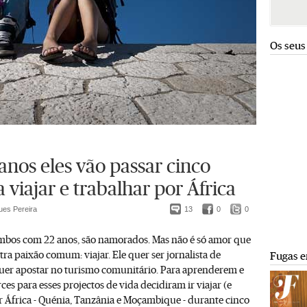
Os seus
anos eles vão passar cinco
 viajar e trabalhar por África
ues Pereira
13
0
0
 ambos com 22 anos, são namorados. Mas não é só amor que
tra paixão comum: viajar. Ele quer ser jornalista de
Fugas e
quer apostar no turismo comunitário. Para aprenderem e
rces para esses projectos de vida decidiram ir viajar (e
r África - Quénia, Tanzânia e Moçambique - durante cinco