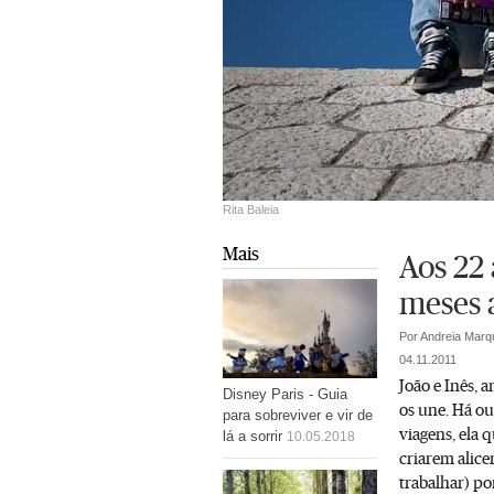
Rita Baleia
Mais
Aos 22 
meses a
Por Andreia Marq
04.11.2011
João e Inês,
Disney Paris - Guia
os une. Há ou
para sobreviver e vir de
viagens, ela 
lá a sorrir
10.05.2018
criarem alice
trabalhar) po