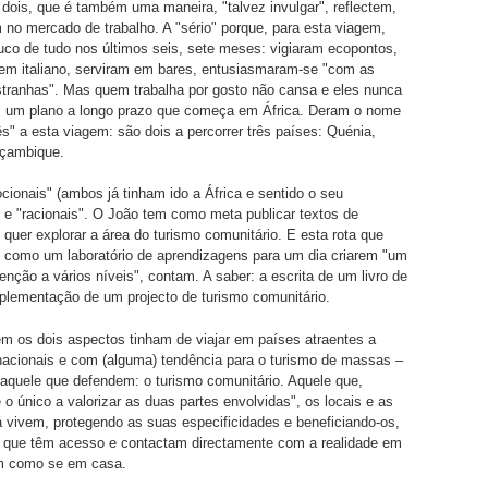
ois, que é também uma maneira, "talvez invulgar", reflectem,
m no mercado de trabalho. A "sério" porque, para esta viagem,
co de tudo nos últimos seis, sete meses: vigiaram ecopontos,
 em italiano, serviram em bares, entusiasmaram-se "com as
stranhas". Mas quem trabalha por gosto não cansa e eles nunca
m um plano a longo prazo que começa em África. Deram o nome
rês" a esta viagem: são dois a percorrer três países: Quénia,
çambique.
ionais" (ambos já tinham ido a África e sentido o seu
e "racionais". O João tem como meta publicar textos de
 quer explorar a área do turismo comunitário. E esta rota que
 como um laboratório de aprendizagens para um dia criarem "um
venção a vários níveis", contam. A saber: a escrita de um livro de
plementação de um projecto de turismo comunitário.
m os dois aspectos tinham de viajar em países atraentes a
rnacionais e com (alguma) tendência para o turismo de massas –
aquele que defendem: o turismo comunitário. Aquele que,
 o único a valorizar as duas partes envolvidas", os locais e as
 vivem, protegendo as suas especificidades e beneficiando-os,
s, que têm acesso e contactam directamente com a realidade em
m como se em casa.