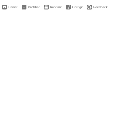
Enviar
Partilhar
Imprimir
Corrigir
Feedback