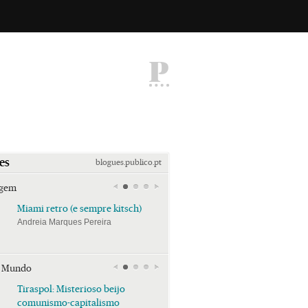
P
es
blogues.publico.pt
agem
Miami retro (e sempre kitsch)
Miami retro (e sempre k
Andreia Marques Pereira
Andreia Marques Pereira
r Mundo
Tiraspol: Misterioso beijo
Tiraspol: Misterioso bei
comunismo-capitalismo
comunismo-capitalism