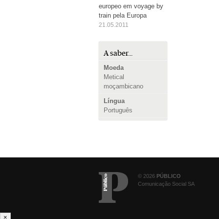
europeo em voyage by
train pela Europa
21.05.2011
A saber...
Moeda
Metical
moçambicano
Língua
Português
© 2026
PÚBLICO
Comunicação Social SA
×