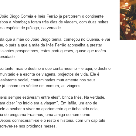
oão Diogo Correia e Inês Ferrão já percorrem o continente
Lisboa a Mombaça foram três dias de viagem, com duas noites
ma espécie de prólogo, na verdade.
ela que a mãe do João Diogo temia, começou no Quénia, e vai
, o país a que a mãe da Inês Ferrão aconselha a prestar
iajantes-prospectores, estes portugueses, quase que recém-
ersidade.
ortante, mas o destino é que conta mesmo – e aqui, o destino
munitário e a escrita de viagens, projectos de vida. Ele é
a assistente social, contaminados mutuamente nos seus
e já tinham um vértice em comum, as viagens.
agens sempre estiveram entre eles", brinca Inês. Na verdade,
ara dizer "no início era a viagem". Em Itália, um ano de
ele a acabar a viver no apartamento que tinha sido dela,
eia do programa Erasmus, uma amiga comum como
 Depois conheceram-se e o resto é história, com um capítulo
escrever-se nos próximos meses.