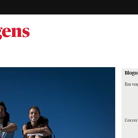
-
gens
Blogu
Em vi
Corre