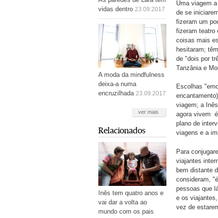
Uma viagem a d
vidas dentro
23.09.2017
de se iniciare
fizeram um pou
fizeram teatro
coisas mais e
hesitaram; tê
de "dois por t
Tanzânia e Mo
A moda da mindfulness
deixa-a numa
Escolhas "emoc
encruzilhada
23.09.2017
encantamento) 
viagem; a Inês
ver mais
agora vivem é
plano de inter
Relacionados
viagens e a im
Para conjugare
viajantes inte
bem distante d
consideram, "é
pessoas que lá
Inês tem quatro anos e
e os viajante
vai dar a volta ao
vez de estare
mundo com os pais