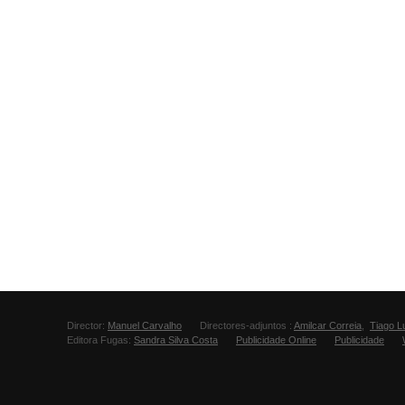
Director:
Manuel Carvalho
Directores-adjuntos :
Amilcar Correia
,
Tiago L
Editora Fugas:
Sandra Silva Costa
Publicidade Online
Publicidade