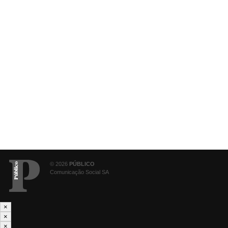
© 2026
PÚBLICO
Comunicação Social SA
×
×
×