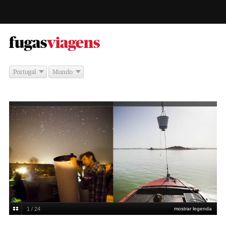
-
fugas
viagens
Portugal
Mundo
1 / 24
mostrar legenda
Nelson Garrido