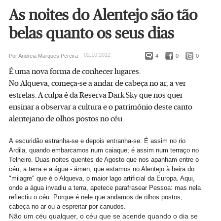
As noites do Alentejo são tão
belas quanto os seus dias
02.10.2012
Por Andreia Marques Pereira
4
0
0
É uma nova forma de conhecer lugares.
No Alqueva, começa-se a andar de cabeça no ar, a ver
estrelas. A culpa é da Reserva Dark Sky que nos quer
ensinar a observar a cultura e o património deste canto
alentejano de olhos postos no céu.
A escuridão estranha-se e depois entranha-se. É assim no rio
Ardila, quando embarcamos num caiaque; é assim num terraço no
Telheiro. Duas noites quentes de Agosto que nos apanham entre o
céu, a terra e a água - ámen, que estamos no Alentejo à beira do
"milagre" que é o Alqueva, o maior lago artificial da Europa. Aqui,
onde a água invadiu a terra, apetece parafrasear Pessoa: mas nela
reflectiu o céu. Porque é nele que andamos de olhos postos,
cabeça no ar ou a espreitar por canudos.
Não um céu qualquer, o céu que se acende quando o dia se