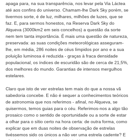
apaga para, na sua transparência, nos levar pela Via Láctea
até aos confins do universo. Chamam-lhe Dark Sky porém, se
tivermos sorte, é de luz, milhares, milhões de luzes, que se
faz. E, para sermos honestos, na Reserva Dark Sky do
Alqueva (3000km2 em seis concelhos) a questão da sorte
nem tem tanta importância. É mais uma questão de natureza,
preservada: as suas condições meteorológicas asseguram-
lhe, em média, 286 noites de céus límpidos por ano e a sua
poluição luminosa é reduzida - graças à fraca densidade
populacional, os índices de escuridão são de cerca de 21,5%,
dos melhores do mundo. Garantias de intensos mergulhos
estelares.
Claro que isto de ver estrelas tem mais do que a nossa vã
sabedoria concebe. E não é sequer a conhecimentos teóricos
de astronomia que nos referimos - afinal, no Alqueva, se
quisermos, temos guias para o céu. Referimos-nos a algo tão
prosaico como o sentido de oportunidade ou a sorte de estar
a olhar para o sítio certo na hora certa: de outra forma, como
explicar que em duas noites de observação de estrelas
tivéssemos sido os únicos a não ver uma estrela cadente? E