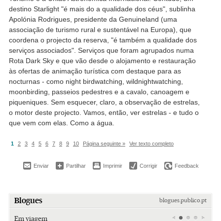
destino Starlight "é mais do a qualidade dos céus", sublinha
Apolónia Rodrigues, presidente da Genuineland (uma
associação de turismo rural e sustentável na Europa), que
coordena o projecto da reserva, "é também a qualidade dos
serviços associados". Serviços que foram agrupados numa
Rota Dark Sky e que vão desde o alojamento e restauração
às ofertas de animação turística com destaque para as
nocturnas - como night birdwatching, wildnightwatching,
moonbirding, passeios pedestres e a cavalo, canoagem e
piqueniques. Sem esquecer, claro, a observação de estrelas,
o motor deste projecto. Vamos, então, ver estrelas - e tudo o
que vem com elas. Como a água.
1
2
3
4
5
6
7
8
9
10
Página seguinte »
Ver texto completo
Enviar
Partilhar
Imprimir
Corrigir
Feedback
Blogues
blogues.publico.pt
Em viagem