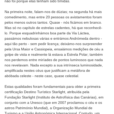
não foi porque elas tenham sido tímidas.
Na primeira noite, falam-nos de dúzias; na segunda há mais
comedimento, mas entre 20 pessoas os avistamentos foram
pelos menos outros tantos. Quase - nós ficámos em branco.
Mas só no capítulo de estrelas cadentes, há que reconhecê-
lo. Porque esquadrinhámos boa parte da Via Láctea,
passámos nebulosas várias e entrámos Andrómeda dentro -
aqui tão perto - sem pedir licença; deixámo-nos surpreender
pela Ursa Maior e Cassiopeia, ensaiámos medições de céu a
golpe de vista e realmente lá estava a Estrela Polar; também
nos perdemos entre miríades de pontos luminosos que nada
nos revelavam. Nada excepto a sua intrínseca luminosidade,
amplificada nestes céus que justificam a metáfora de
abóbada celeste - neste caso, quase celestial.
Estas qualidades foram fundamentais para obter a primeira
certificação Destino Turístico Starlight, atribuída pela
Fundação Starlight (Instituto de Astrofísica das Canárias), em
conjunto com a Unesco (que em 2007 proclamou o céu e os
astros Património Mundial), a Organização Mundial de
Turismo e a União Astronómica Internacional. Contudo, um