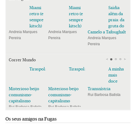
Miami
Miami
Saïdia
retro (e
retro (e
além da
sempre
sempre
praia: da
kitsch)
kitsch)
gruta do
Camelo a Tafoughalt
Andreia Marques
Andreia Marques
Pereira
Pereira
Andreia Marques
Pereira
Correr Mundo
Tiraspol:
Tiraspol:
A minha
mais
doce
Misterioso beijo
Misterioso beijo
Transnístria
comunismo-
comunismo-
Rui Barbosa Batista
capitalismo
capitalismo
Rui Barbosa Batista
Rui Barbosa Batista
Os seus amigos na Fugas