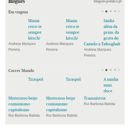
Blogues
blogues.publico.pt
Em viagem
Miami
Miami
Saïdia
retro (e
retro (e
além da
sempre
sempre
praia: da
kitsch)
kitsch)
gruta do
Camelo a Tafoughalt
Andreia Marques
Andreia Marques
Pereira
Pereira
Andreia Marques
Pereira
Correr Mundo
Tiraspol:
Tiraspol:
A minha
mais
doce
Misterioso beijo
Misterioso beijo
Transnístria
comunismo-
comunismo-
Rui Barbosa Batista
capitalismo
capitalismo
Rui Barbosa Batista
Rui Barbosa Batista