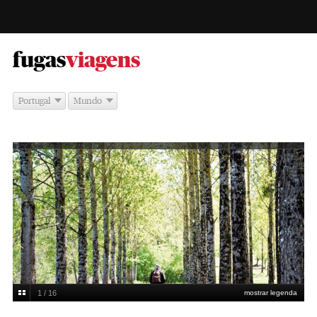
-
fugas
viagens
Portugal
Mundo
1 / 16
mostrar legenda
DR/Plum Village