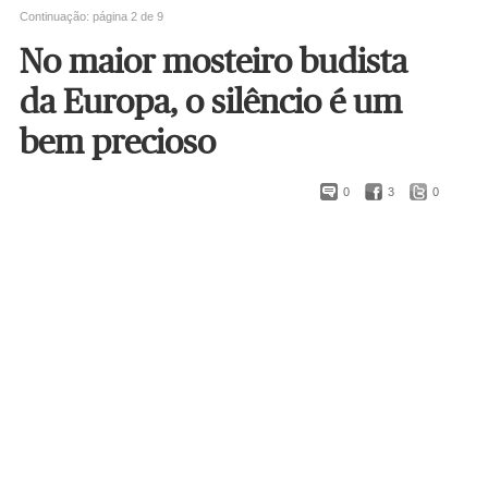
Continuação: página 2 de 9
No maior mosteiro budista
da Europa, o silêncio é um
bem precioso
0
3
0