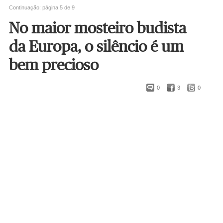
Continuação: página 5 de 9
No maior mosteiro budista
da Europa, o silêncio é um
bem precioso
0
3
0