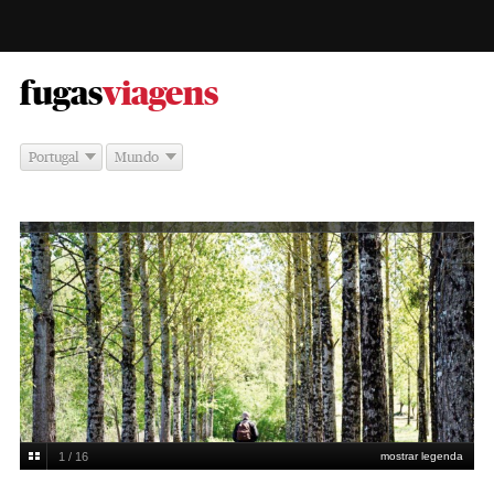
-
fugas
viagens
Portugal
Mundo
1 / 16
mostrar legenda
DR/Plum Village