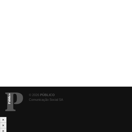
© 2026
PÚBLICO
Comunicação Social SA
×
×
×