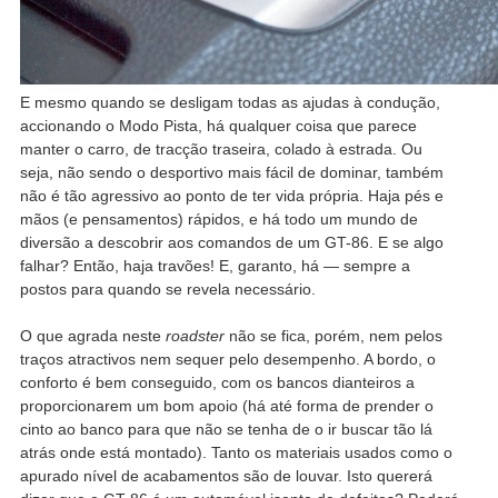
E mesmo quando se desligam todas as ajudas à condução,
accionando o Modo Pista, há qualquer coisa que parece
manter o carro, de tracção traseira, colado à estrada. Ou
seja, não sendo o desportivo mais fácil de dominar, também
não é tão agressivo ao ponto de ter vida própria. Haja pés e
mãos (e pensamentos) rápidos, e há todo um mundo de
diversão a descobrir aos comandos de um GT-86. E se algo
falhar? Então, haja travões! E, garanto, há — sempre a
postos para quando se revela necessário.
O que agrada neste
roadster
não se fica, porém, nem pelos
traços atractivos nem sequer pelo desempenho. A bordo, o
conforto é bem conseguido, com os bancos dianteiros a
proporcionarem um bom apoio (há até forma de prender o
cinto ao banco para que não se tenha de o ir buscar tão lá
atrás onde está montado). Tanto os materiais usados como o
apurado nível de acabamentos são de louvar. Isto quererá