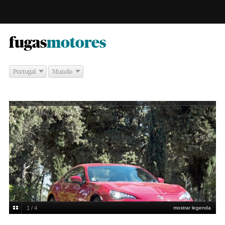
-
fugas
motores
Portugal
Mundo
1 / 4
mostrar legenda
Margarida Basto