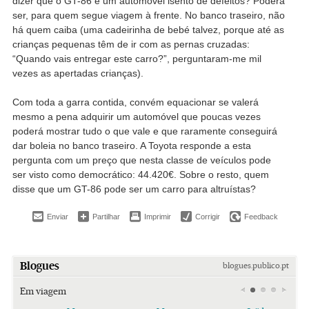
dizer que o GT-86 é um automóvel isento de defeitos? Poderá
ser, para quem segue viagem à frente. No banco traseiro, não
há quem caiba (uma cadeirinha de bebé talvez, porque até as
crianças pequenas têm de ir com as pernas cruzadas:
“Quando vais entregar este carro?”, perguntaram-me mil
vezes as apertadas crianças).
Com toda a garra contida, convém equacionar se valerá
mesmo a pena adquirir um automóvel que poucas vezes
poderá mostrar tudo o que vale e que raramente conseguirá
dar boleia no banco traseiro. A Toyota responde a esta
pergunta com um preço que nesta classe de veículos pode
ser visto como democrático: 44.420€. Sobre o resto, quem
disse que um GT-86 pode ser um carro para altruístas?
Enviar
Partilhar
Imprimir
Corrigir
Feedback
Blogues
blogues.publico.pt
Em viagem