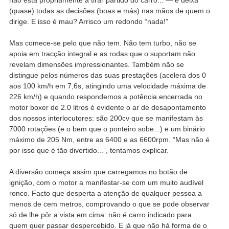
(quase) todas as decisões (boas e más) nas mãos de quem o
dirige. E isso é mau? Arrisco um redondo “nada!”
Mas comece-se pelo que não tem. Não tem turbo, não se
apoia em tracção integral e as rodas que o suportam não
revelam dimensões impressionantes. Também não se
distingue pelos números das suas prestações (acelera dos 0
aos 100 km/h em 7,6s, atingindo uma velocidade máxima de
226 km/h) e quando respondemos a potência encerrada no
motor boxer de 2.0 litros é evidente o ar de desapontamento
dos nossos interlocutores: são 200cv que se manifestam às
7000 rotações (e o bem que o ponteiro sobe...) e um binário
máximo de 205 Nm, entre as 6400 e as 6600rpm. “Mas não é
por isso que é tão divertido...”, tentamos explicar.
A diversão começa assim que carregamos no botão de
ignição, com o motor a manifestar-se com um muito audível
ronco. Facto que desperta a atenção de qualquer pessoa a
menos de cem metros, comprovando o que se pode observar
só de lhe pôr a vista em cima: não é carro indicado para
quem quer passar despercebido. E já que não há forma de o