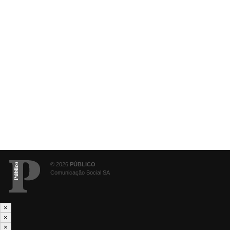
© 2026
PÚBLICO
Comunicação Social SA
×
×
×