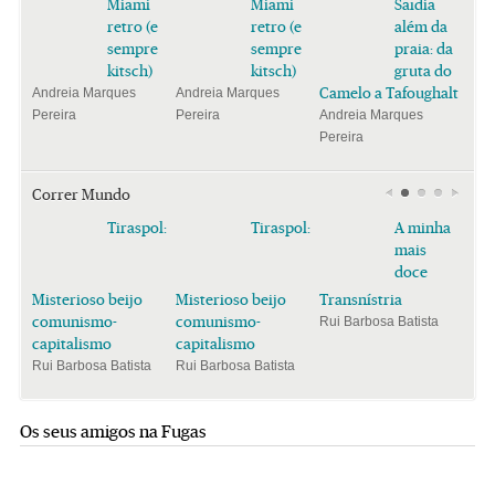
Miami
Miami
Saïdia
retro (e
retro (e
além da
sempre
sempre
praia: da
kitsch)
kitsch)
gruta do
Camelo a Tafoughalt
Andreia Marques
Andreia Marques
Pereira
Pereira
Andreia Marques
Pereira
Correr Mundo
Tiraspol:
Tiraspol:
A minha
mais
doce
Misterioso beijo
Misterioso beijo
Transnístria
comunismo-
comunismo-
Rui Barbosa Batista
capitalismo
capitalismo
Rui Barbosa Batista
Rui Barbosa Batista
Os seus amigos na Fugas