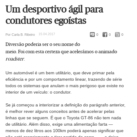
Um desportivo ágil para
condutores egoístas
15.04.2017
Por Carla B. Ribeiro
0
0
0
Diversão poderia ser o seu nome do
meio. Foi com esta certeza que acelerámos o animado
roadster
.
Um automóvel é um bem utilitário, que deve primar pela
eficiência e por um comportamento linear, trazendo de série
todos os sistemas que anulam o mais perigoso que existe no
interior de um veículo: o condutor.
Se já começou a interiorizar a definição do parágrafo anterior,
é melhor rever alguns conceitos antes de acelerar pelas
linhas que se seguem. É que o Toyota GT-86 não tem nada
de utilitário. Além disso, exige uma alimentação farta —
menos de dez litros aos 100km poderá apenas significar que
não está propriamente a tirar partido do carro... — e deixa