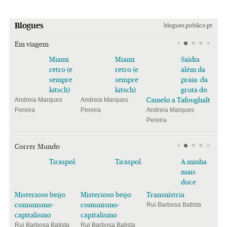
Blogues
blogues.publico.pt
Em viagem
Miami
Miami
Saïdia
retro (e
retro (e
além da
sempre
sempre
praia: da
kitsch)
kitsch)
gruta do
Camelo a Tafoughalt
Andreia Marques
Andreia Marques
Pereira
Pereira
Andreia Marques
Pereira
Correr Mundo
Tiraspol:
Tiraspol:
A minha
mais
doce
Misterioso beijo
Misterioso beijo
Transnístria
comunismo-
comunismo-
Rui Barbosa Batista
capitalismo
capitalismo
Rui Barbosa Batista
Rui Barbosa Batista