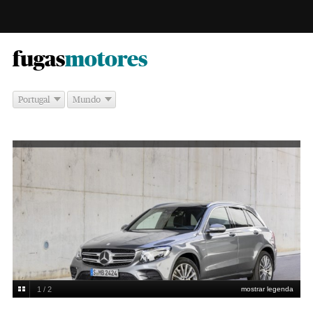
-
fugas
motores
Portugal
Mundo
1 / 2
mostrar legenda