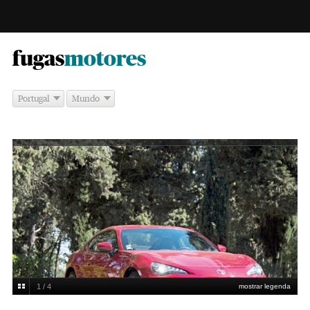
-
fugas
motores
Portugal
Mundo
1 / 4
mostrar legenda
Margarida Basto