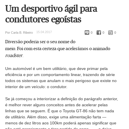
Um desportivo ágil para
condutores egoístas
15.04.2017
Por Carla B. Ribeiro
0
0
0
Diversão poderia ser o seu nome do
meio. Foi com esta certeza que acelerámos o animado
roadster
.
Um automóvel é um bem utilitário, que deve primar pela
eficiência e por um comportamento linear, trazendo de série
todos os sistemas que anulam o mais perigoso que existe no
interior de um veículo: o condutor.
Se já começou a interiorizar a definição do parágrafo anterior,
é melhor rever alguns conceitos antes de acelerar pelas
linhas que se seguem. É que o Toyota GT-86 não tem nada
de utilitário. Além disso, exige uma alimentação farta —
menos de dez litros aos 100km poderá apenas significar que
não está propriamente a tirar partido do carro... — e deixa