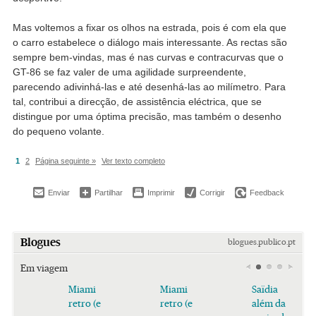
Mas voltemos a fixar os olhos na estrada, pois é com ela que
o carro estabelece o diálogo mais interessante. As rectas são
sempre bem-vindas, mas é nas curvas e contracurvas que o
GT-86 se faz valer de uma agilidade surpreendente,
parecendo adivinhá-las e até desenhá-las ao milímetro. Para
tal, contribui a direcção, de assistência eléctrica, que se
distingue por uma óptima precisão, mas também o desenho
do pequeno volante.
1
2
Página seguinte »
Ver texto completo
Enviar
Partilhar
Imprimir
Corrigir
Feedback
Blogues
blogues.publico.pt
Em viagem
Miami
Miami
Saïdia
retro (e
retro (e
além da