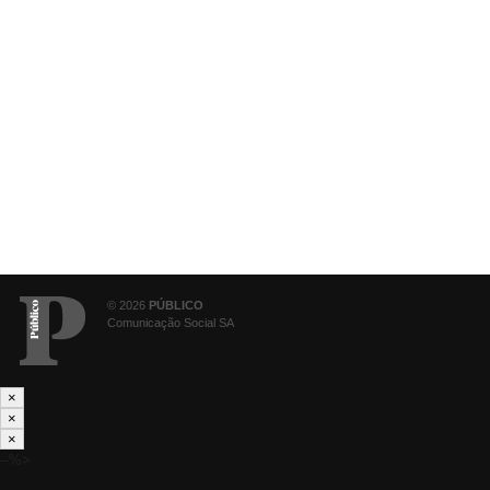
© 2026
PÚBLICO
Comunicação Social SA
×
×
×
--%>