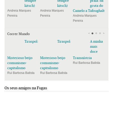
sempre
sempre
praia: da
kitsch)
kitsch)
gruta do
Camelo a Tafoughalt
Andreia Marques
Andreia Marques
Pereira
Pereira
Andreia Marques
Pereira
Correr Mundo
Tiraspol:
Tiraspol:
A minha
mais
doce
Misterioso beijo
Misterioso beijo
Transnístria
comunismo-
comunismo-
Rui Barbosa Batista
capitalismo
capitalismo
Rui Barbosa Batista
Rui Barbosa Batista
Os seus amigos na Fugas