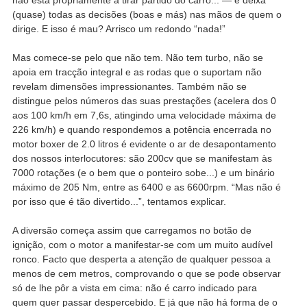
(quase) todas as decisões (boas e más) nas mãos de quem o
dirige. E isso é mau? Arrisco um redondo “nada!”
Mas comece-se pelo que não tem. Não tem turbo, não se
apoia em tracção integral e as rodas que o suportam não
revelam dimensões impressionantes. Também não se
distingue pelos números das suas prestações (acelera dos 0
aos 100 km/h em 7,6s, atingindo uma velocidade máxima de
226 km/h) e quando respondemos a potência encerrada no
motor boxer de 2.0 litros é evidente o ar de desapontamento
dos nossos interlocutores: são 200cv que se manifestam às
7000 rotações (e o bem que o ponteiro sobe...) e um binário
máximo de 205 Nm, entre as 6400 e as 6600rpm. “Mas não é
por isso que é tão divertido...”, tentamos explicar.
A diversão começa assim que carregamos no botão de
ignição, com o motor a manifestar-se com um muito audível
ronco. Facto que desperta a atenção de qualquer pessoa a
menos de cem metros, comprovando o que se pode observar
só de lhe pôr a vista em cima: não é carro indicado para
quem quer passar despercebido. E já que não há forma de o