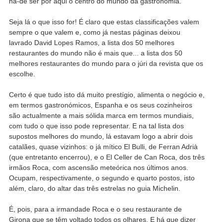
há-de ser por aqui o centro do mundo da gastronomia.
Seja lá o que isso for! É claro que estas classificações valem
sempre o que valem e, como já nestas páginas deixou
lavrado David Lopes Ramos, a lista dos 50 melhores
restaurantes do mundo não é mais que... a lista dos 50
melhores restaurantes do mundo para o júri da revista que os
escolhe.
Certo é que tudo isto dá muito prestígio, alimenta o negócio e,
em termos gastronómicos, Espanha e os seus cozinheiros
são actualmente a mais sólida marca em termos mundiais,
com tudo o que isso pode representar. E na tal lista dos
supostos melhores do mundo, lá estavam logo a abrir dois
catalães, quase vizinhos: o já mítico El Bulli, de Ferran Adrià
(que entretanto encerrou), e o El Celler de Can Roca, dos três
irmãos Roca, com ascensão meteórica nos últimos anos.
Ocupam, respectivamente, o segundo e quarto postos, isto
além, claro, do altar das três estrelas no guia Michelin.
É, pois, para a irmandade Roca e o seu restaurante de
Girona que se têm voltado todos os olhares. E há que dizer