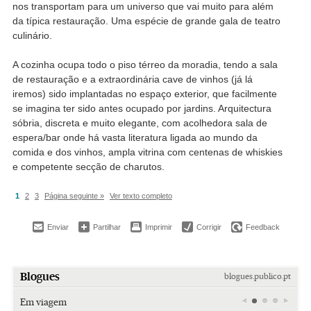
nos transportam para um universo que vai muito para além
da típica restauração. Uma espécie de grande gala de teatro
culinário.
A cozinha ocupa todo o piso térreo da moradia, tendo a sala
de restauração e a extraordinária cave de vinhos (já lá
iremos) sido implantadas no espaço exterior, que facilmente
se imagina ter sido antes ocupado por jardins. Arquitectura
sóbria, discreta e muito elegante, com acolhedora sala de
espera/bar onde há vasta literatura ligada ao mundo da
comida e dos vinhos, ampla vitrina com centenas de whiskies
e competente secção de charutos.
1
2
3
Página seguinte »
Ver texto completo
Enviar
Partilhar
Imprimir
Corrigir
Feedback
Blogues
blogues.publico.pt
Em viagem