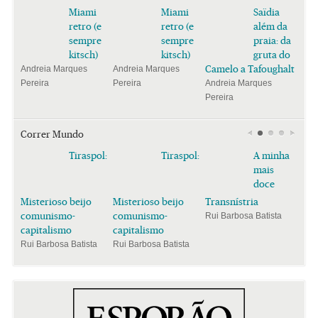
Miami
Miami
Saïdia
retro (e
retro (e
além da
sempre
sempre
praia: da
kitsch)
kitsch)
gruta do
Camelo a Tafoughalt
Andreia Marques
Andreia Marques
Pereira
Pereira
Andreia Marques
Pereira
Correr Mundo
Tiraspol:
Tiraspol:
A minha
mais
doce
Misterioso beijo
Misterioso beijo
Transnístria
comunismo-
comunismo-
Rui Barbosa Batista
capitalismo
capitalismo
Rui Barbosa Batista
Rui Barbosa Batista