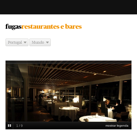
-
fugas
restaurantes e bares
Portugal
Mundo
1 / 9
mostrar legenda
Luis Efigénio/Nfactos