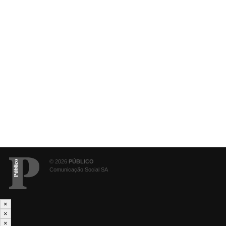
© 2026
PÚBLICO
Comunicação Social SA
×
×
×