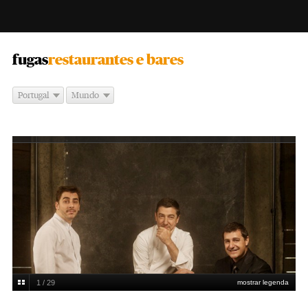
-
fugas
restaurantes e bares
Portugal
Mundo
1 / 29
mostrar legenda
El Celler de Can Roca - Girona, Espanha
DR