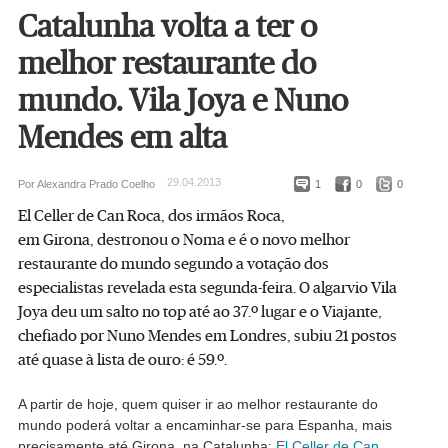
Catalunha volta a ter o
melhor restaurante do
mundo. Vila Joya e Nuno
Mendes em alta
29.04.2013
Por Alexandra Prado Coelho
1
0
0
El Celler de Can Roca, dos irmãos Roca,
em Girona, destronou o Noma e é o novo melhor
restaurante do mundo segundo a votação dos
especialistas revelada esta segunda-feira. O algarvio Vila
Joya deu um salto no top até ao 37.º lugar e o Viajante,
chefiado por Nuno Mendes em Londres, subiu 21 postos
até quase à lista de ouro: é 59.º.
A partir de hoje, quem quiser ir ao melhor restaurante do
mundo poderá voltar a encaminhar-se para Espanha, mais
precisamente até Girona, na Catalunha:
El Celler de Can