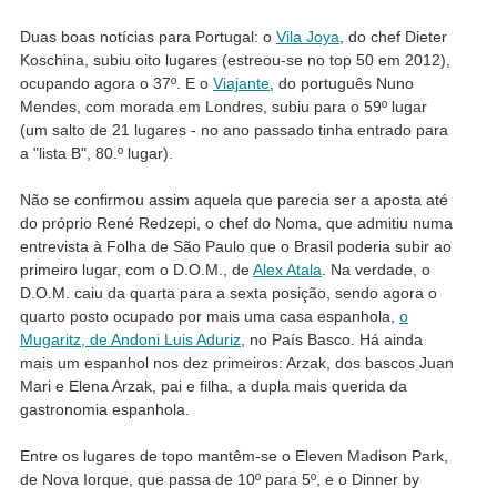
Duas boas notícias para Portugal: o
Vila Joya
, do chef Dieter
Koschina, subiu oito lugares (estreou-se no top 50 em 2012),
ocupando agora o 37º. E o
Viajante
, do português Nuno
Mendes, com morada em Londres, subiu para o 59º lugar
(um salto de 21 lugares - no ano passado tinha entrado para
a "lista B", 80.º lugar).
Não se confirmou assim aquela que parecia ser a aposta até
do próprio René Redzepi, o chef do Noma, que admitiu numa
entrevista à Folha de São Paulo que o Brasil poderia subir ao
primeiro lugar, com o D.O.M., de
Alex Atala
. Na verdade, o
D.O.M. caiu da quarta para a sexta posição, sendo agora o
quarto posto ocupado por mais uma casa espanhola,
o
Mugaritz, de Andoni Luis Aduriz
, no País Basco. Há ainda
mais um espanhol nos dez primeiros: Arzak, dos bascos Juan
Mari e Elena Arzak, pai e filha, a dupla mais querida da
gastronomia espanhola.
Entre os lugares de topo mantêm-se o Eleven Madison Park,
de Nova Iorque, que passa de 10º para 5º, e o Dinner by