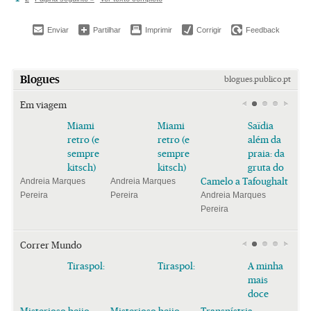
Enviar
Partilhar
Imprimir
Corrigir
Feedback
Blogues
blogues.publico.pt
Em viagem
Miami
Miami
Saïdia
retro (e
retro (e
além da
sempre
sempre
praia: da
kitsch)
kitsch)
gruta do
Camelo a Tafoughalt
Andreia Marques
Andreia Marques
Pereira
Pereira
Andreia Marques
Pereira
Correr Mundo
Tiraspol:
Tiraspol:
A minha
mais
doce
Misterioso beijo
Misterioso beijo
Transnístria