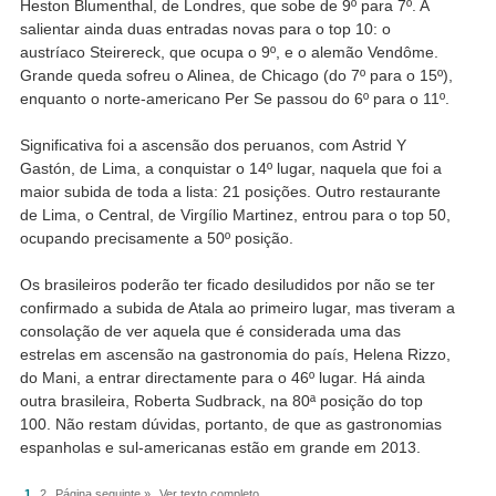
Heston Blumenthal, de Londres, que sobe de 9º para 7º. A
salientar ainda duas entradas novas para o top 10: o
austríaco Steirereck, que ocupa o 9º, e o alemão Vendôme.
Grande queda sofreu o Alinea, de Chicago (do 7º para o 15º),
enquanto o norte-americano Per Se passou do 6º para o 11º.
Significativa foi a ascensão dos peruanos, com Astrid Y
Gastón, de Lima, a conquistar o 14º lugar, naquela que foi a
maior subida de toda a lista: 21 posições. Outro restaurante
de Lima, o Central, de Virgílio Martinez, entrou para o top 50,
ocupando precisamente a 50º posição.
Os brasileiros poderão ter ficado desiludidos por não se ter
confirmado a subida de Atala ao primeiro lugar, mas tiveram a
consolação de ver aquela que é considerada uma das
estrelas em ascensão na gastronomia do país, Helena Rizzo,
do Mani, a entrar directamente para o 46º lugar. Há ainda
outra brasileira, Roberta Sudbrack, na 80ª posição do top
100. Não restam dúvidas, portanto, de que as gastronomias
espanholas e sul-americanas estão em grande em 2013.
1
2
Página seguinte »
Ver texto completo