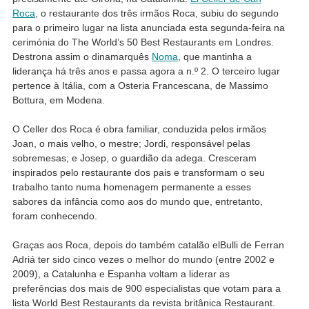
Roca
, o restaurante dos três irmãos Roca, subiu do segundo
para o primeiro lugar na lista anunciada esta segunda-feira na
cerimónia do The World’s 50 Best Restaurants em Londres.
Destrona assim o dinamarquês
Noma
, que mantinha a
liderança há três anos e passa agora a n.º 2. O terceiro lugar
pertence à Itália, com a Osteria Francescana, de Massimo
Bottura, em Modena.
O Celler dos Roca é obra familiar, conduzida pelos irmãos
Joan, o mais velho, o mestre; Jordi, responsável pelas
sobremesas; e Josep, o guardião da adega. Cresceram
inspirados pelo restaurante dos pais e transformam o seu
trabalho tanto numa homenagem permanente a esses
sabores da infância como aos do mundo que, entretanto,
foram conhecendo.
Graças aos Roca, depois do também catalão elBulli de Ferran
Adriá ter sido cinco vezes o melhor do mundo (entre 2002 e
2009), a Catalunha e Espanha voltam a liderar as
preferências dos mais de 900 especialistas que votam para a
lista World Best Restaurants da revista britânica Restaurant.