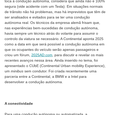
toca à condução autónoma, considera que ainda não é 100%
segura (vide acidente com um Tesla). Em situações normais
de trânsito não há problemas, mas há imprevistos que têm de
ser analisados e evitados para se ter uma condução
autónoma real. Os técnicos da empresa alemã frisam que,
nas experiências bem-sucedidas de condução autónoma,
havia sempre um técnico atrás do volante para assumir o
controlo da viatura se necessário. A Continental aponta 2025
como a data em que será possível a condução autónoma em
que os ocupantes do veículo serão apenas passageiros e
criou um fórum,
2025AD.com
, para discutir e revelar os mais
recentes avanços nessa área. Ainda inserido no tema, foi
apresentado o CUbE (Continental Urban mobility Experience),
um
minibus
sem condutor. Foi criada recentemente uma
parceria entre a Continental, a BMW e a Intel para
desenvolver a condução autónoma.
A conectividade
Para uma condução autónoma ou automatizada, a