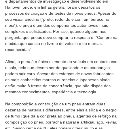
e departamentos de investigação e desenvolvimento em
Hanôver, onde, em linhas gerais, foram descritos os
processos de criação e de testes de novos pneus. Apesar do
seu visual anódino (“preto, redondo e com um buraco no
meio”), o pneu é um dos componentes automóveis mais
complexos e sofisticados. Por isso, quando alguém nos
pergunta que pneus deve comprar, a resposta é: “Compre na
medida que consta no livrete do veículo e de marcas
reconhecidas”.
Afinal, o pneu é o único elemento do veículo em contacto com
o solo, pelo que devem ser de qualidade e as poupanças
podem sair caro. Apesar dos esforços de novos fabricantes,
as mais conhecidas marcas europeias e japonesas ainda
estão muito à frente da concorrência, que não dispõe dos
mesmos conhecimentos, experiência e tecnologia.
Na composição e construção de um pneu entram duas
dezenas de materiais diferentes, entre eles a sílica e o negro
de fumo (que dá a cor preta ao pneu), agentes de reforço na
composição do pneu, borracha natural e artificial, aço, kevlar,
etc. Sendo cerca de 20, eles podem diferir muito e as