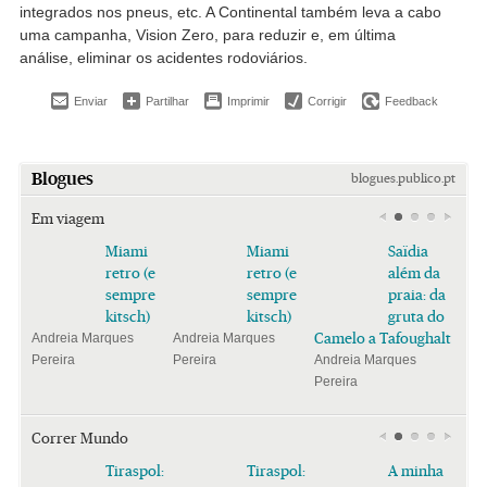
integrados nos pneus, etc. A Continental também leva a cabo
uma campanha, Vision Zero, para reduzir e, em última
análise, eliminar os acidentes rodoviários.
Enviar
Partilhar
Imprimir
Corrigir
Feedback
Blogues
blogues.publico.pt
Em viagem
Miami
Miami
Saïdia
retro (e
retro (e
além da
sempre
sempre
praia: da
kitsch)
kitsch)
gruta do
Camelo a Tafoughalt
Andreia Marques
Andreia Marques
Pereira
Pereira
Andreia Marques
Pereira
Correr Mundo
Tiraspol:
Tiraspol:
A minha