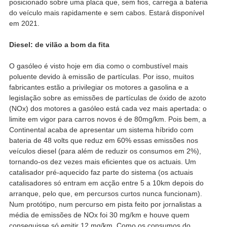
posicionado sobre uma placa que, sem fios, carrega a bateria
do veículo mais rapidamente e sem cabos. Estará disponível
em 2021.
Diesel: de vilão a bom da fita
O gasóleo é visto hoje em dia como o combustível mais
poluente devido à emissão de partículas. Por isso, muitos
fabricantes estão a privilegiar os motores a gasolina e a
legislação sobre as emissões de partículas de óxido de azoto
(NOx) dos motores a gasóleo está cada vez mais apertada: o
limite em vigor para carros novos é de 80mg/km. Pois bem, a
Continental acaba de apresentar um sistema híbrido com
bateria de 48 volts que reduz em 60% essas emissões nos
veículos diesel (para além de reduzir os consumos em 2%),
tornando-os dez vezes mais eficientes que os actuais. Um
catalisador pré-aquecido faz parte do sistema (os actuais
catalisadores só entram em acção entre 5 a 10km depois do
arranque, pelo que, em percursos curtos nunca funcionam).
Num protótipo, num percurso em pista feito por jornalistas a
média de emissões de NOx foi 30 mg/km e houve quem
conseguisse só emitir 12 mg/km. Como os consumos do