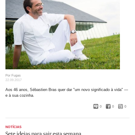
Por Fugas
22.09.2017
Aos 46 anos, Sébastien Bras quer dar "um novo significado à vida" —
e à sua cozinha.
0
0
0
NOTÍCIAS
Sete ideias para sair esta semana