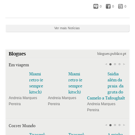
0
0
0
Ver mais Notícias
Blogues
blogues.publico.pt
Em viagem
Miami
Miami
Saïdia
retro (e
retro (e
além da
sempre
sempre
praia: da
kitsch)
kitsch)
gruta do
Camelo a Tafoughalt
Andreia Marques
Andreia Marques
Pereira
Pereira
Andreia Marques
Pereira
Correr Mundo
Tiraspol:
Tiraspol:
A minha