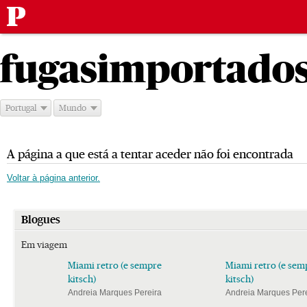
Público
Saltar
para
fugas
importado
o
conteúdo
Portugal
Mundo
A página a que está a tentar aceder não foi encontrada
Voltar à página anterior.
Blogues
Em viagem
Miami retro (e sempre
Miami retro (e sem
kitsch)
kitsch)
Andreia Marques Pereira
Andreia Marques Pere