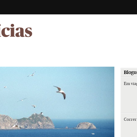
-
ícias
Blogu
Em vi
Corre