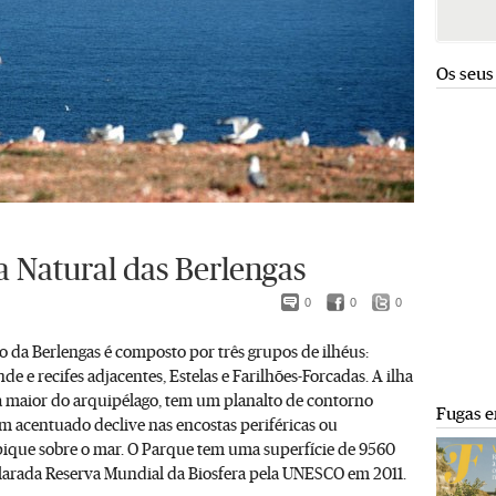
Os seus
a Natural das Berlengas
0
0
0
 da Berlengas é composto por três grupos de ilhéus:
de e recifes adjacentes, Estelas e Farilhões-Forcadas. A ilha
a maior do arquipélago, tem um planalto de contorno
Fugas e
m acentuado declive nas encostas periféricas ou
ique sobre o mar. O Parque tem uma superfície de 9560
clarada Reserva Mundial da Biosfera pela UNESCO em 2011.