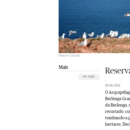
Nelson Garrido
Mais
Reserv
ver mais
,
30.06.2011
O Arquipélago
Berlenga Gran
da Berlenga, 
recortado, co
tombando a p
hectares. De