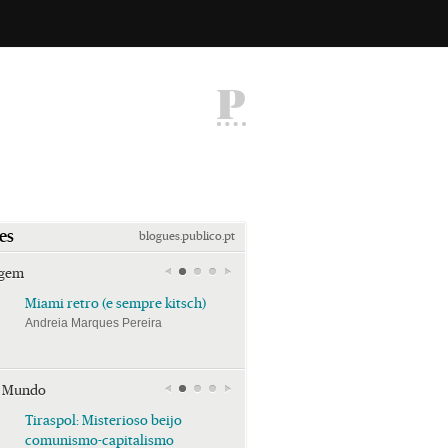
P
es
blogues.publico.pt
agem
Miami retro (e sempre kitsch)
Miami retro (e sempre k
Andreia Marques Pereira
Andreia Marques Pereira
r Mundo
Tiraspol: Misterioso beijo
Tiraspol: Misterioso bei
comunismo-capitalismo
comunismo-capitalism