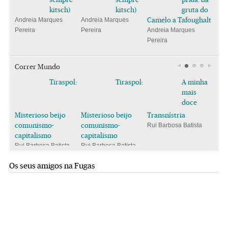
kitsch)
kitsch)
gruta do
Camelo a Tafoughalt
Andreia Marques
Andreia Marques
Pereira
Pereira
Andreia Marques
Pereira
Correr Mundo
Tiraspol:
Tiraspol:
A minha
mais
doce
Misterioso beijo
Misterioso beijo
Transnístria
comunismo-
comunismo-
Rui Barbosa Batista
capitalismo
capitalismo
Rui Barbosa Batista
Rui Barbosa Batista
Os seus amigos na Fugas