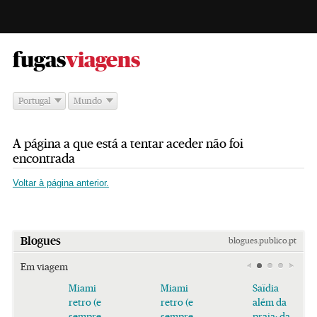
-
fugas
viagens
Portugal
Mundo
A página a que está a tentar aceder não foi
encontrada
Voltar à página anterior.
Blogues
blogues.publico.pt
Em viagem
Miami
Miami
Saïdia
retro (e
retro (e
além da
sempre
sempre
praia: da