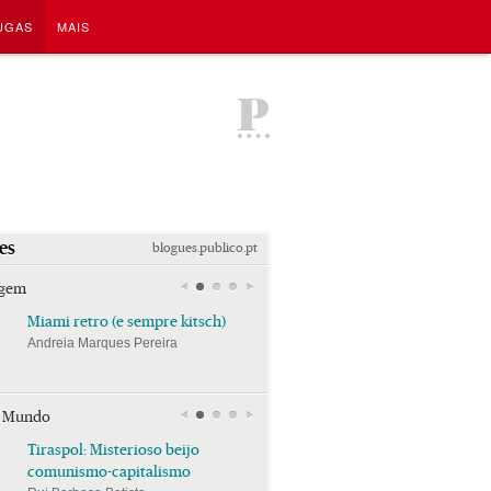
UGAS
MAIS
P
es
blogues.publico.pt
agem
Miami retro (e sempre kitsch)
Miami retro (e sempre k
Andreia Marques Pereira
Andreia Marques Pereira
r Mundo
Tiraspol: Misterioso beijo
Tiraspol: Misterioso bei
comunismo-capitalismo
comunismo-capitalism