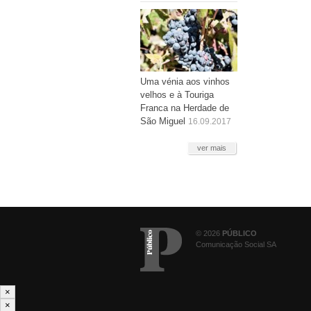
Uma vénia aos vinhos
velhos e à Touriga
Franca na Herdade de
São Miguel
16.09.2017
ver mais
© 2026
PÚBLICO
Comunicação Social SA
×
×