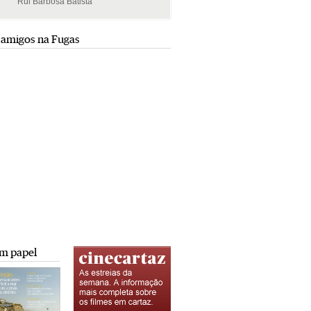
Rui Barbosa Batista
Rui Barbosa Batista
 amigos na Fugas
m papel