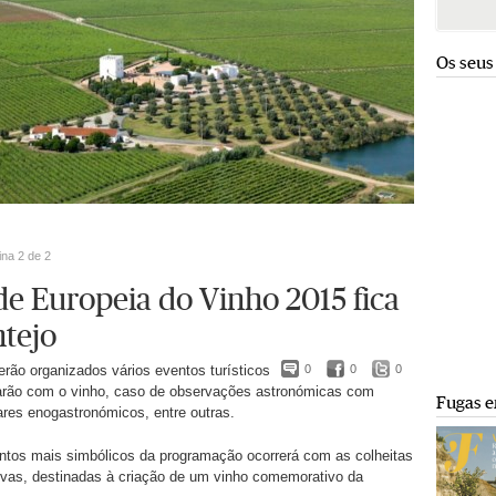
Os seus
ina 2 de 2
de Europeia do Vinho 2015 fica
ntejo
erão organizados vários eventos turísticos
0
0
0
igarão com o vinho, caso de observações astronómicas com
Fugas e
ares enogastronómicos, entre outras.
os mais simbólicos da programação ocorrerá com as colheitas
uvas, destinadas à criação de um vinho comemorativo da