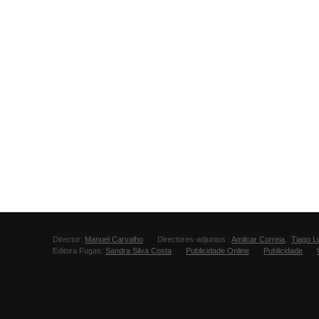
Director:
Manuel Carvalho
Directores-adjuntos :
Amilcar Correia
,
Tiago L
Editora Fugas:
Sandra Silva Costa
Publicidade Online
Publicidade