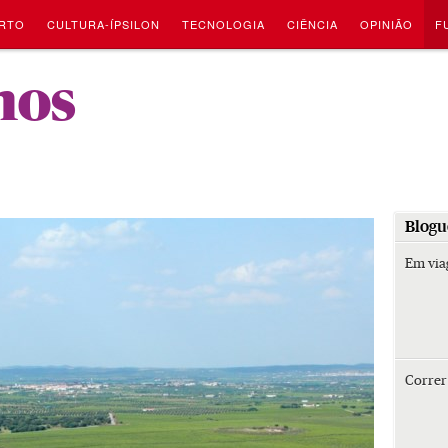
RTO
CULTURA-ÍPSILON
TECNOLOGIA
CIÊNCIA
OPINIÃO
F
-
hos
Blogu
Em vi
Corre