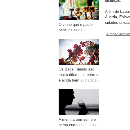
distinção.
Além de Espan
Áustria, Eslové
cidades unidas
O vinho que o padre
bebe
23.09.2017
« Página anterior
Os Baga Friends são
muito diferentes entre si
e ainda bem
23.09.2017
A mentira tem sempre
perna curta
16.09.2017