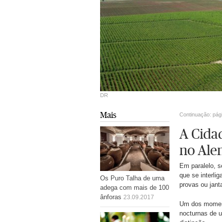
DR
Mais
Continuação: pág
A Cida
no Ale
Em paralelo, s
que se interl
Os Puro Talha de uma
provas ou jant
adega com mais de 100
ânforas
23.09.2017
Um dos moment
nocturnas de 