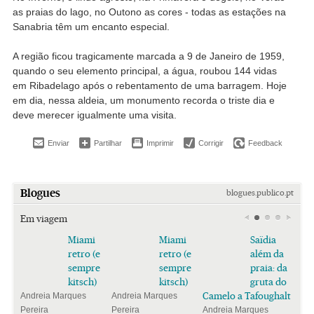
as praias do lago, no Outono as cores - todas as estações na
Sanabria têm um encanto especial.
A região ficou tragicamente marcada a 9 de Janeiro de 1959,
quando o seu elemento principal, a água, roubou 144 vidas
em Ribadelago após o rebentamento de uma barragem. Hoje
em dia, nessa aldeia, um monumento recorda o triste dia e
deve merecer igualmente uma visita.
Enviar
Partilhar
Imprimir
Corrigir
Feedback
Blogues
blogues.publico.pt
Em viagem
Miami
Miami
Saïdia
retro (e
retro (e
além da
sempre
sempre
praia: da
kitsch)
kitsch)
gruta do
Camelo a Tafoughalt
Andreia Marques
Andreia Marques
Pereira
Pereira
Andreia Marques