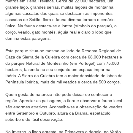
metros em Peña Trevinca. Cerca de 22.000 hectares, um
grande lago, grandes serras, muitas lagoas de montanha,
algumas cascatas das quais se destacam as imponentes
cascatas de Sotillo, flora e fauna diversa tornam o cenário
único. Na fauna destaca-se a lontra (símbolo do parque), o
corço, veado, gato montês, águia real e claro o lobo que
domina estas paragens.
Este parque situa-se mesmo ao lado da Reserva Regional de
Caza de Sierra de la Culebra com cerca de 68.000 hectares e
do parque Natural de Montesinho (em Portugal) com 75.000
hectares, fazendo no seu conjunto um espaço ímpar na
Ibéria. A Sierra da Culebra tem a maior densidade de lobos da
Península Ibérica, mais de mil veados e cerca de 500 corços.
Quem gosta de natureza não pode deixar de conhecer a
região. Apreciar as paisagens, a flora e observar a fauna local
são enormes atrativos. Aconselha-se a observação de veados
entre Setembro e Outubro, altura da Brama, espetáculo
soberbo e de fácil observação.
No Inverno, o lindo agreste, na Primavera o degelo, no Verão