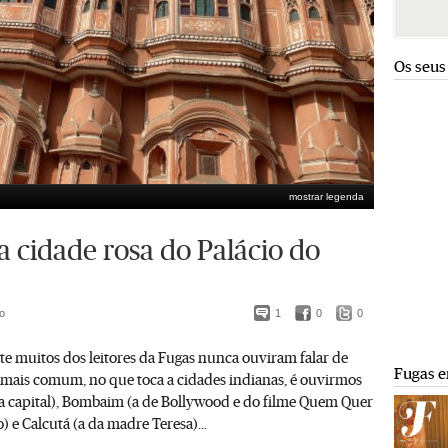
Os seus
mostrar legenda
 a cidade rosa do Palácio do
o
1
0
0
e muitos dos leitores da Fugas nunca ouviram falar de
Fugas e
o mais comum, no que toca a cidades indianas, é ouvirmos
 (a capital), Bombaim (a de Bollywood e do filme Quem Quer
) e Calcutá (a da madre Teresa)...