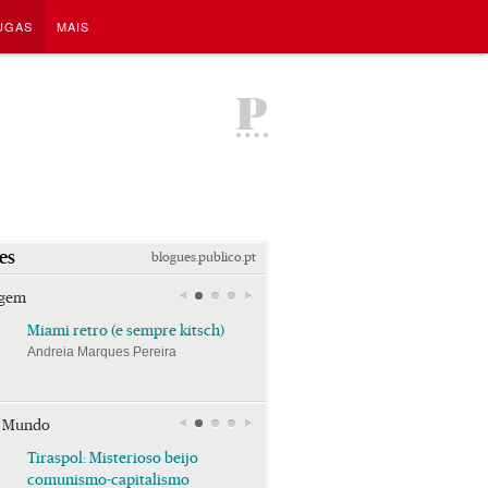
UGAS
MAIS
P
es
blogues.publico.pt
agem
Miami retro (e sempre kitsch)
Miami retro (e sempre k
Andreia Marques Pereira
Andreia Marques Pereira
r Mundo
Tiraspol: Misterioso beijo
Tiraspol: Misterioso bei
comunismo-capitalismo
comunismo-capitalism