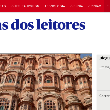
RTO
CULTURA-ÍPSILON
TECNOLOGIA
CIÊNCIA
OPINIÃO
F
-
s dos leitores
Blogu
Em vi
Corre