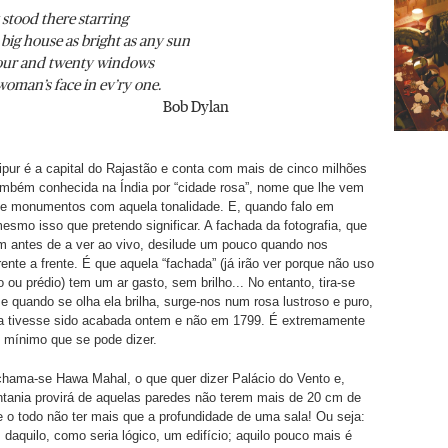
 stood there starring
 big house as bright as any sun
our and twenty windows
oman’s face in ev’ry one.
ob Dylan
ipur é a capital do Rajastão e conta com mais de cinco milhões
ambém conhecida na Índia por “cidade rosa”, nome que lhe vem
de monumentos com aquela tonalidade. E, quando falo em
mesmo isso que pretendo significar. A fachada da fotografia, que
m antes de a ver ao vivo, desilude um pouco quando nos
ente a frente. É que aquela “fachada” (já irão ver porque não uso
o ou prédio) tem um ar gasto, sem brilho... No entanto, tira-se
 e quando se olha ela brilha, surge-nos num rosa lustroso e puro,
a tivesse sido acabada ontem e não em 1799. É extremamente
o mínimo que se pode dizer.
chama-se Hawa Mahal, o que quer dizer Palácio do Vento e,
tania provirá de aquelas paredes não terem mais de 20 cm de
 o todo não ter mais que a profundidade de uma sala! Ou seja:
s daquilo, como seria lógico, um edifício; aquilo pouco mais é