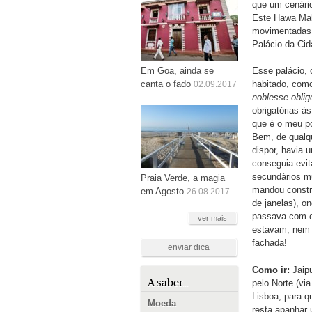
que um cenário
Este Hawa Mah
movimentadas 
Palácio da Cid
Em Goa, ainda se
Esse palácio,
canta o fado
habitado, como
02.09.2017
noblesse oblig
obrigatórias à
que é o meu po
Bem, de qualq
dispor, havia 
conseguia evita
secundários mu
Praia Verde, a magia
mandou constru
em Agosto
26.08.2017
de janelas), o
passava com o
ver mais
estavam, nem 
fachada!
enviar dica
Como ir:
Jaipu
A saber...
pelo Norte (via
Lisboa, para q
Moeda
resta apanhar