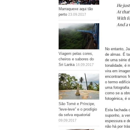
He just
Marraquexe aqui tão
At that
perto
23.09.2017
With f
And a w
B
No entanto, Ja
Viagem pelas cores,
de almas. É t
cheiros e sabores do
de uma série 
Sri Lanka
16.09.2017
tonalidade, é 
vira em image
encontramos fr
o termo edifíci
uma fotografia
como se a obr
fotogénica, é 
São Tomé e Príncipe,
“leve-leve” e o prodígio
Esta fachada 
da selva equatorial
suponho, a ven
09.09.2017
espessura e de
não há por trá