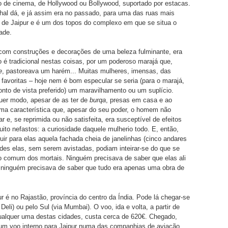
 de cinema, de Hollywood ou Bollywood, suportado por estacas.
al dá, e já assim era no passado, para uma das ruas mais
de Jaipur e é um dos topos do complexo em que se situa o
ade.
 com construções e decorações de uma beleza fulminante, era
 é tradicional nestas coisas, por um poderoso marajá que,
e
, pastoreava um harém... Muitas mulheres, imensas, das
s favoritas – hoje nem é bom especular se seria (para o marajá,
nto de vista preferido) um maravilhamento ou um suplício.
uer modo, apesar de as ter de
burqa
, presas em casa e ao
uma característica que, apesar do seu poder, o homem não
r e, se reprimida ou não satisfeita, era susceptível de efeitos
ito nefastos: a curiosidade daquele mulherio todo. E, então,
ir para elas aquela fachada cheia de janelinhas (cinco andares
ndes elas, sem serem avistadas, podiam inteirar-se do que se
 comum dos mortais. Ninguém precisava de saber que elas ali
ninguém precisava de saber que tudo era apenas uma obra de
r é no Rajastão, província do centro da Índia. Pode lá chegar-se
 Deli) ou pelo Sul (via Mumbai). O voo, ida e volta, a partir de
ualquer uma destas cidades, custa cerca de 620€. Chegado,
 um voo interno para Jaipur numa das companhias de aviação