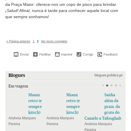
da Praça Maior: oferece-nos um copo de pisco para brindar.
¡Salud!
Afinal, nunca é tarde para conhecer aquele local com
que sempre sonhamos!
« Página anterior
1
2
Ver texto completo
Enviar
Partilhar
Imprimir
Corrigir
Feedback
Blogues
blogues.publico.pt
Em viagem
Miami
Miami
Saïdia
retro (e
retro (e
além da
sempre
sempre
praia: da
kitsch)
kitsch)
gruta do
Camelo a Tafoughalt
Andreia Marques
Andreia Marques
Pereira
Pereira
Andreia Marques
Pereira