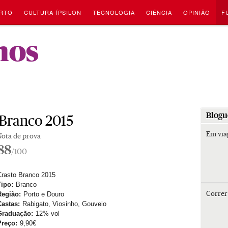
RTO
CULTURA-ÍPSILON
TECNOLOGIA
CIÊNCIA
OPINIÃO
F
-
hos
Blogu
 Branco 2015
Em vi
Nota de prova
88
/100
Crasto Branco 2015
Tipo:
Branco
Corre
Região:
Porto e Douro
Castas:
Rabigato, Viosinho, Gouveio
Graduação:
12% vol
Preço:
9,90€