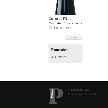
Quinta do Piloto
Moscatel Roxo Superior
2011
02.09.2017
ver mais
Estatísticas
304 leitores
© 2026
PÚBLICO
Comunicação Social SA