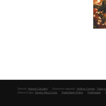
Director:
Manuel Carvalho
Directores-adjuntos :
Amilcar Correia
,
Tiago L
Editora Fugas:
Sandra Silva Costa
Publicidade Online
Publicidade