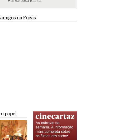
Rui Barbosa Batista
Rui Barbosa Batista
 amigos na Fugas
m papel