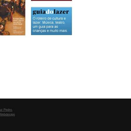
uz Pedro
,
Webdesign