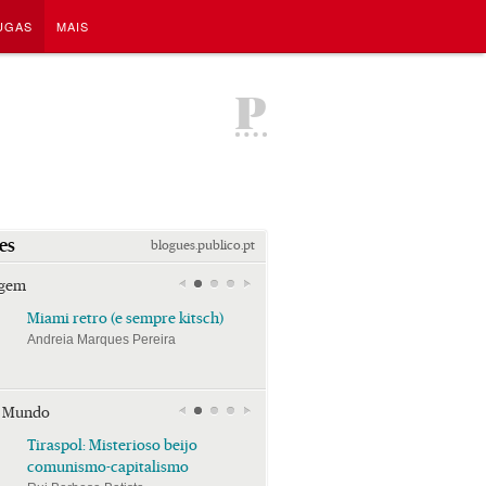
UGAS
MAIS
P
es
blogues.publico.pt
agem
Miami retro (e sempre kitsch)
Miami retro (e sempre k
Andreia Marques Pereira
Andreia Marques Pereira
r Mundo
Tiraspol: Misterioso beijo
Tiraspol: Misterioso bei
comunismo-capitalismo
comunismo-capitalism