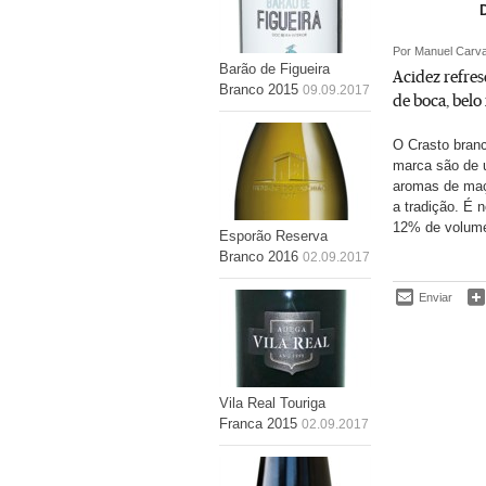
Por Manuel Carva
Barão de Figueira
Acidez refres
Branco 2015
09.09.2017
de boca, belo
O Crasto branc
marca são de 
aromas de maçã
a tradição. É 
12% de volume
Esporão Reserva
Branco 2016
02.09.2017
Enviar
Vila Real Touriga
Franca 2015
02.09.2017